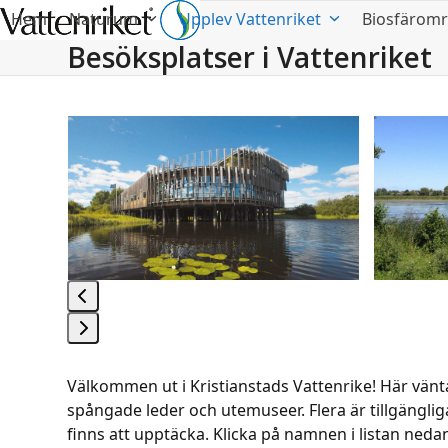
Hem
Naturum
Upplev Vattenriket
Biosfärom
Besöksplatser i Vattenriket
Use
the
left
and
right
arrow
keys
to
access
the
Press
carousel
escape
Välkommen ut i Kristianstads Vattenrike! Här vänt
navigation
to
spångade leder och utemuseer. Flera är tillgänglig
buttons
go
finns att upptäcka. Klicka på namnen i listan neda