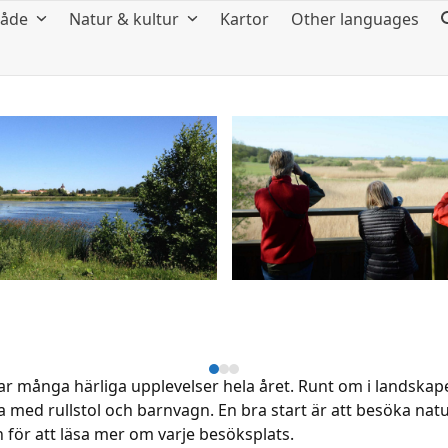
råde
Natur & kultur
Kartor
Other languages
Press
ar många härliga upplevelser hela året. Runt om i landskap
escape
a med rullstol och barnvagn. En bra start är att besöka na
to
n för att läsa mer om varje besöksplats.
go