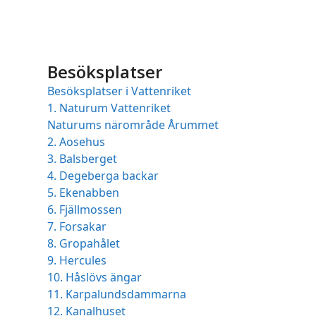
to
the
first
slide
Besöksplatser
Besöksplatser i Vattenriket
1. Naturum Vattenriket
Naturums närområde Årummet
2. Aosehus
3. Balsberget
4. Degeberga backar
5. Ekenabben
6. Fjällmossen
7. Forsakar
8. Gropahålet
9. Hercules
10. Håslövs ängar
11. Karpalundsdammarna
12. Kanalhuset