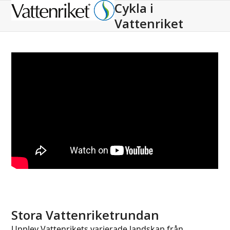
Cykla i
Open
Close
Vattenriket
mobile
mobile
menu
menu
Stora Vattenriketrundan
Upplev Vattenrikets varierade landskap från