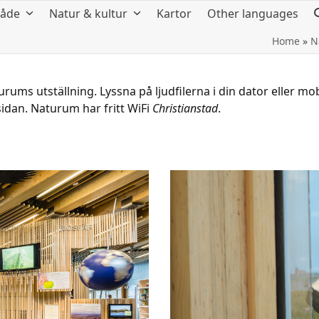
råde
Natur & kultur
Kartor
Other languages
Home
»
N
ums utställning. Lyssna på ljudfilerna i din dator eller mo
sidan. Naturum har fritt WiFi
Christianstad
.