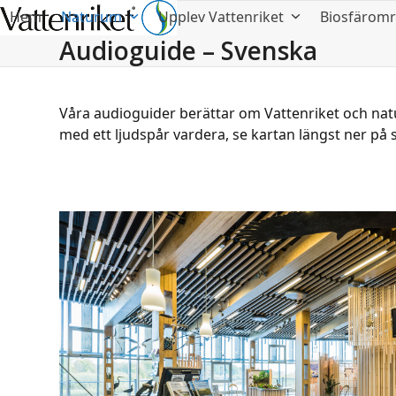
Hem
Naturum
Upplev Vattenriket
Biosfärom
Audioguide – Svenska
Våra audioguider berättar om Vattenriket och natur
med ett ljudspår vardera, se kartan längst ner på 