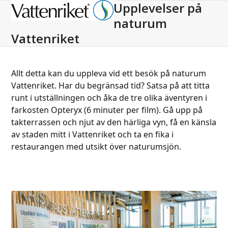
Upplevelser på
Open
Close
naturum
mobile
mobile
Vattenriket
menu
menu
Allt detta kan du uppleva vid ett besök på naturum
Vattenriket. Har du begränsad tid? Satsa på att titta
runt i utställningen och åka de tre olika äventyren i
farkosten Opteryx (6 minuter per film). Gå upp på
takterrassen och njut av den härliga vyn, få en känsla
av staden mitt i Vattenriket och ta en fika i
restaurangen med utsikt över naturumsjön.