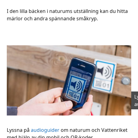
I den lilla bäcken i naturums utställning kan du hitta
märlor och andra spännande småkryp.
L
a
Lyssna på
audioguider
om naturum och Vattenriket
med hjälp av din mobil och QR-koder.