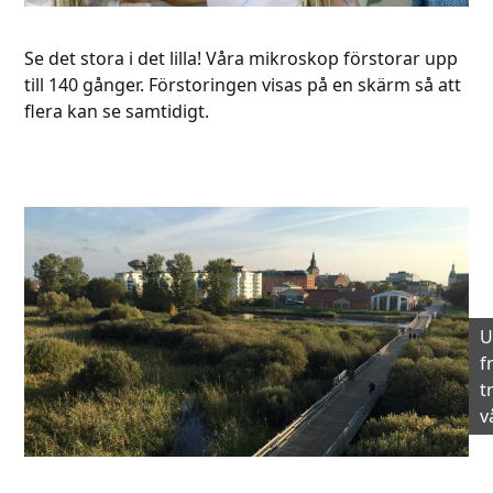
Se det stora i det lilla! Våra mikroskop förstorar upp
till 140 gånger. Förstoringen visas på en skärm så att
flera kan se samtidigt.
U
f
t
v