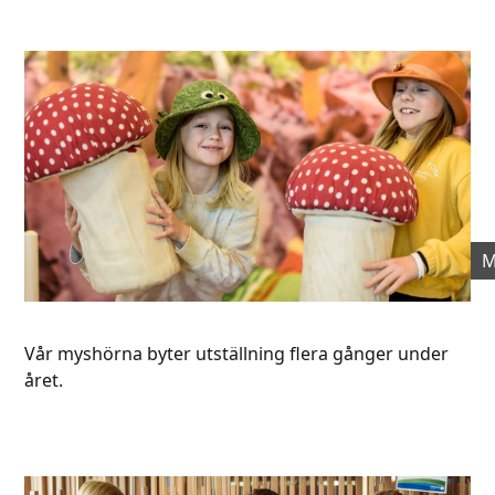
M
Vår myshörna byter utställning flera gånger under
året.