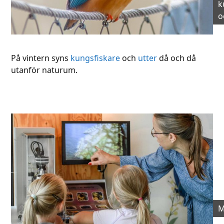
k
o
På vintern syns
kungsfiskare
och
utter
då och då
utanför naturum.
M