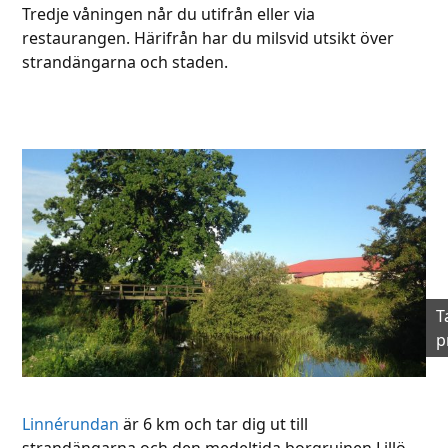
Tredje våningen når du utifrån eller via
restaurangen. Härifrån har du milsvid utsikt över
strandängarna och staden.
T
p
Linnérundan
är 6 km och tar dig ut till
strandängarna och den medeltida borgruinen Lillö.