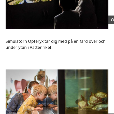
O
Simulatorn Opteryx tar dig med på en färd över och
under ytan i Vattenriket.