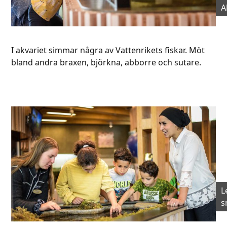
A
I akvariet simmar några av Vattenrikets fiskar. Möt
bland andra braxen, björkna, abborre och sutare.
L
s