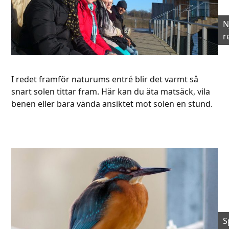
N
r
I redet framför naturums entré blir det varmt så
snart solen tittar fram. Här kan du äta matsäck, vila
benen eller bara vända ansiktet mot solen en stund.
S