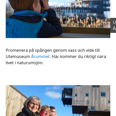
U
Å
Promenera på spången genom vass och vide till
Utemuseum
Årummet
. Här kommer du riktigt nära
livet i naturumsjön.