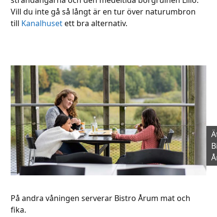
Vill du inte gå så långt är en tur över naturumbron
till
Kanalhuset
ett bra alternativ.
Ä
B
Å
På andra våningen serverar Bistro Årum mat och
fika.