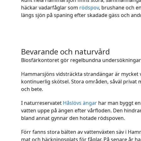
häckar vadarfåglar som
rödspov
, brushane och e
längs sjön på spaning efter skadade gäss och and
Bevarande och naturvård
Biosfärkontoret gör regelbundna undersökningar
Hammarsjöns vidsträckta strandängar är mycket vi
kontinuerlig skötsel. Stora områden, såväl privat
och bete.
I naturreservatet
Håslövs ängar
har man byggt en 
vatten uppe på ängen efter vårfloden. Den hindrar
bland annat gynnar den hotade rödspoven.
Förr fanns stora bälten av vattenväxten säv i Ha
mat och häckningsplats för fåglar. På senare år h