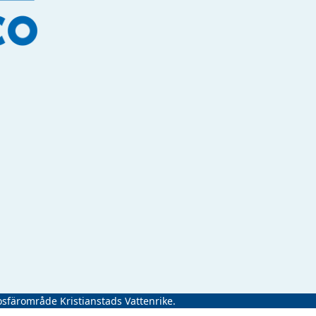
osfärområde Kristianstads Vattenrike.