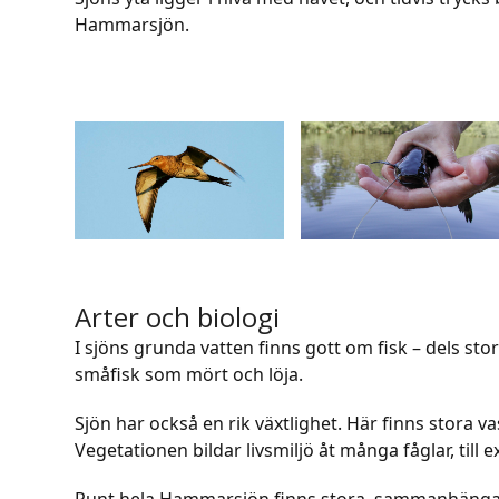
Hammarsjön.
Use
the
left
and
right
arrow
keys
Arter och biologi
to
I sjöns grunda vatten finns gott om fisk – dels s
access
småfisk som mört och löja.
the
carousel
Sjön har också en rik växtlighet. Här finns stora v
navigation
Vegetationen bildar livsmiljö åt många fåglar, ti
buttons
Runt hela Hammarsjön finns stora, sammanhänga