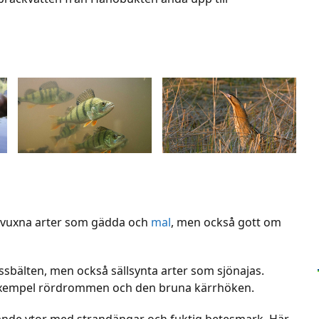
torvuxna arter som gädda och
mal
, men också gott om
assbälten, men också sällsynta arter som sjönajas.
ll exempel rördrommen och den bruna kärrhöken.
nde ytor med strandängar och fuktig betesmark. Här