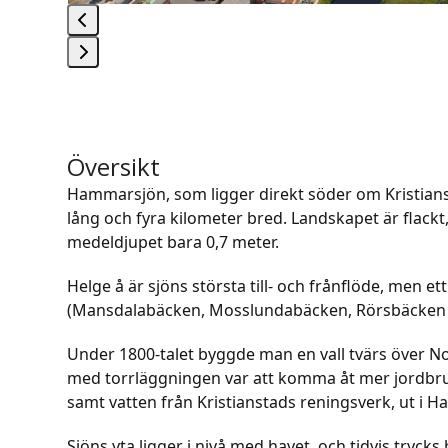
Press
escape
to
go
Översikt
to
Hammarsjön, som ligger direkt söder om Kristiansta
the
lång och fyra kilometer bred. Landskapet är flac
first
medeldjupet bara 0,7 meter.
slide
Helge å är sjöns största till- och frånflöde, men
(Mansdalabäcken, Mosslundabäcken, Rörsbäcken 
Under 1800-talet byggde man en vall tvärs över N
med torrläggningen var att komma åt mer jordbr
samt vatten från Kristianstads reningsverk, ut i
Sjöns yta ligger i nivå med havet, och tidvis tryck