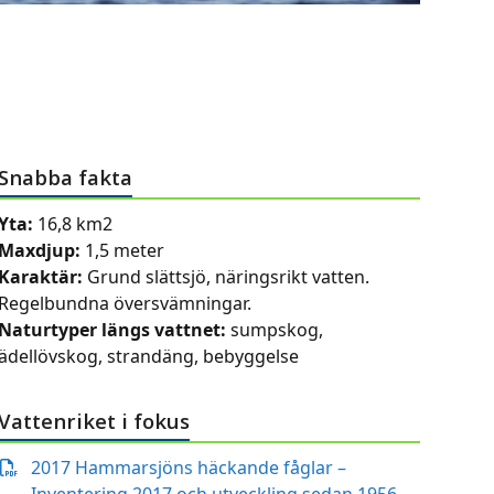
Snabba fakta
Yta:
16,8 km
2
Maxdjup:
1,5 meter
Karaktär:
Grund slättsjö, näringsrikt vatten.
Regelbundna översvämningar.
Naturtyper längs vattnet:
sumpskog,
ädellövskog, strandäng, bebyggelse
Vattenriket i fokus
2017 Hammarsjöns häckande fåglar –