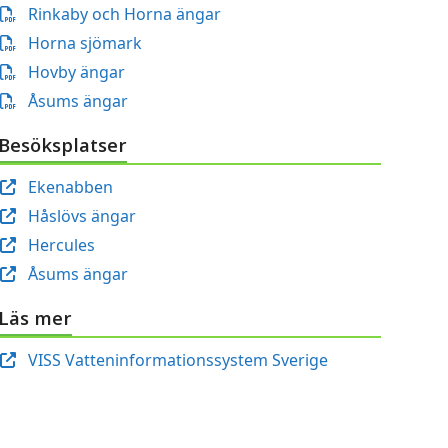
Rinkaby och Horna ängar
Horna sjömark
Hovby ängar
Åsums ängar
Besöksplatser
Ekenabben
Håslövs ängar
Hercules
Åsums ängar
Läs mer
VISS Vatteninformationssystem Sverige