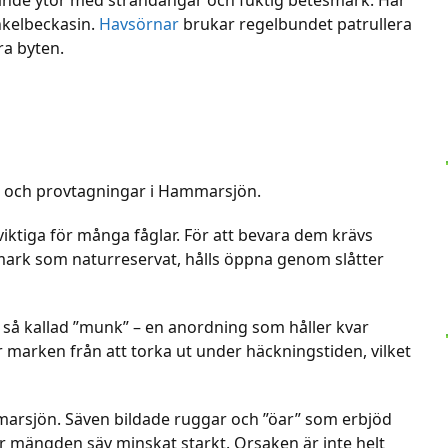
nkelbeckasin.
Havsörnar
brukar regelbundet patrullera
ra byten.
 och provtagningar i Hammarsjön.
ktiga för många fåglar. För att bevara dem krävs
 mark som naturreservat, hålls öppna genom slåtter
så kallad ”munk” – en anordning som håller kvar
 marken från att torka ut under häckningstiden, vilket
mmarsjön. Säven bildade ruggar och ”öar” som erbjöd
ar mängden säv minskat starkt. Orsaken är inte helt