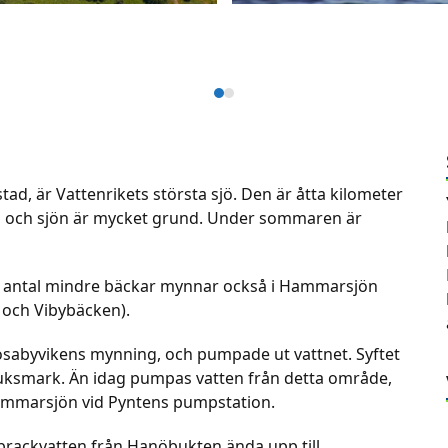
Press
escape
to
go
d, är Vattenrikets största sjö. Den är åtta kilometer
to
kt, och sjön är mycket grund. Under sommaren är
the
first
slide
 ett antal mindre bäckar mynnar också i Hammarsjön
och Vibybäcken).
osabyvikens mynning, och pumpade ut vattnet. Syftet
uksmark. Än idag pumpas vatten från detta område,
 Hammarsjön vid Pyntens pumpstation.
s brackvatten från Hanöbukten ända upp till