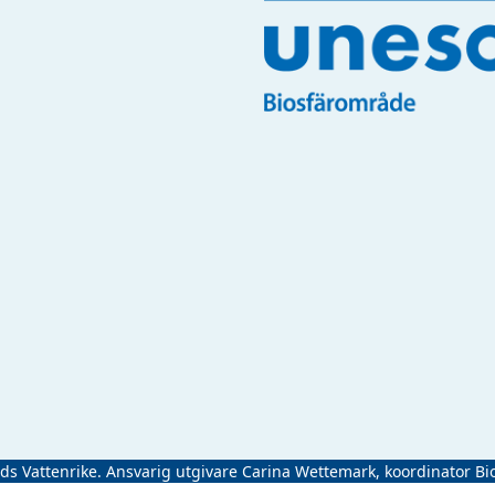
ads Vattenrike. Ansvarig utgivare Carina Wettemark, koordinator Bi