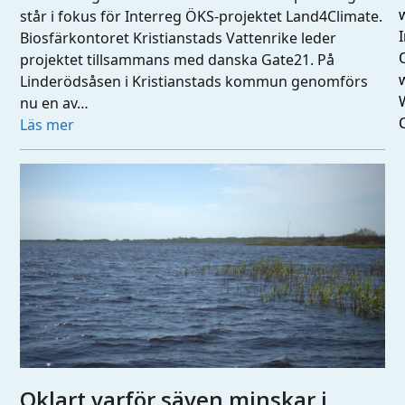
står i fokus för Interreg ÖKS-projektet Land4Climate.
I
Biosfärkontoret Kristianstads Vattenrike leder
projektet tillsammans med danska Gate21. På
Linderödsåsen i Kristianstads kommun genomförs
nu en av…
Läs mer
Oklart varför säven minskar i