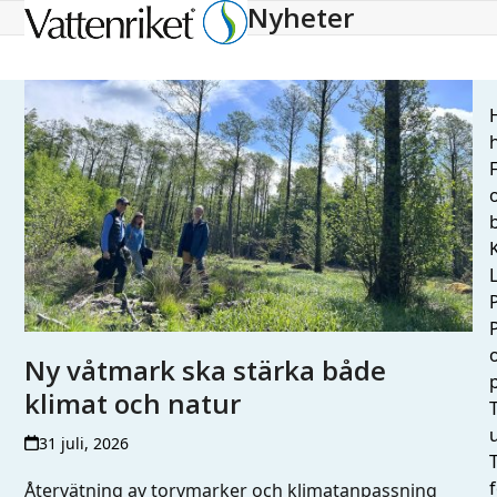
Nyheter
Open
Close
mobile
mobile
menu
menu
H
h
L
Ny våtmark ska stärka både
klimat och natur
T
31 juli, 2026
Återvätning av torvmarker och klimatanpassning