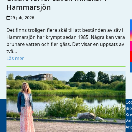
Hammarsjön
29 juli, 2026
Det finns troligen flera skäl till att bestånden av säv i
Hammarsjön har krympt sedan 1985. Några kan vara
brunare vatten och fler gäss. Det visar en uppsats av
två…
Läs mer
Cop
Bio
Kri
Vat
Ans