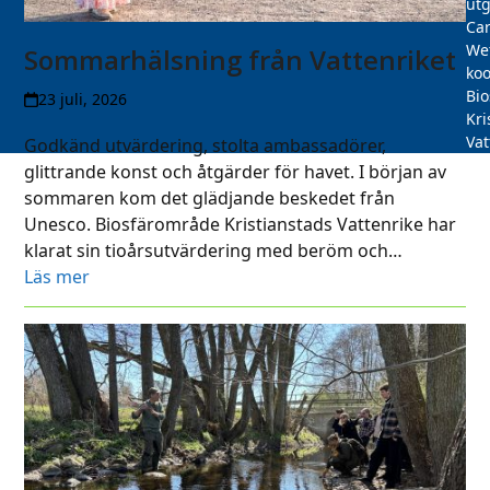
utg
Car
We
Sommarhälsning från Vattenriket
koo
Bi
23 juli, 2026
Kri
Vat
Godkänd utvärdering, stolta ambassadörer,
glittrande konst och åtgärder för havet. I början av
sommaren kom det glädjande beskedet från
Unesco. Biosfärområde Kristianstads Vattenrike har
klarat sin tioårsutvärdering med beröm och…
Läs mer