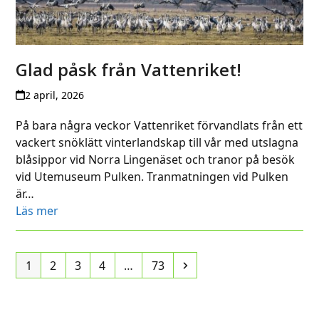
Glad påsk från Vattenriket!
2 april, 2026
På bara några veckor Vattenriket förvandlats från ett
vackert snöklätt vinterlandskap till vår med utslagna
blåsippor vid Norra Lingenäset och tranor på besök
vid Utemuseum Pulken. Tranmatningen vid Pulken
är…
Läs mer
Page
Page
Page
Page
Page
Next
1
2
3
4
…
73