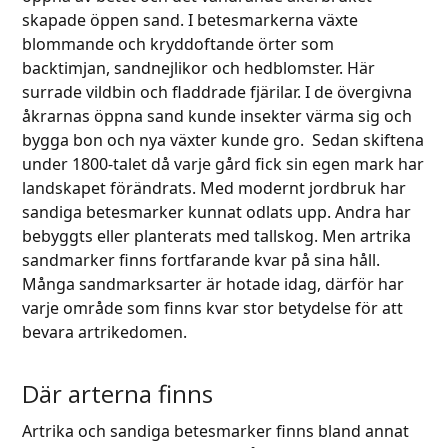
skapade öppen sand. I betesmarkerna växte
blommande och kryddoftande örter som
backtimjan, sandnejlikor och hedblomster. Här
surrade vildbin och fladdrade fjärilar. I de övergivna
åkrarnas öppna sand kunde insekter värma sig och
bygga bon och nya växter kunde gro. Sedan skiftena
under 1800-talet då varje gård fick sin egen mark har
landskapet förändrats. Med modernt jordbruk har
sandiga betesmarker kunnat odlats upp. Andra har
bebyggts eller planterats med tallskog. Men artrika
sandmarker finns fortfarande kvar på sina håll.
Många sandmarksarter är hotade idag, därför har
varje område som finns kvar stor betydelse för att
bevara artrikedomen.
Där arterna finns
Artrika och sandiga betesmarker finns bland annat