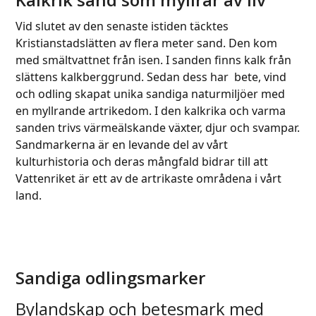
go
to
Vid slutet av den senaste istiden täcktes
to
the
Kristianstadslätten av flera meter sand. Den kom
the
first
med smältvattnet från isen. I sanden finns kalk från
first
slide
slättens kalkberggrund. Sedan dess har bete, vind
slide
och odling skapat unika sandiga naturmiljöer med
en myllrande artrikedom. I den kalkrika och varma
sanden trivs värmeälskande växter, djur och svampar.
Sandmarkerna är en levande del av vårt
kulturhistoria och deras mångfald bidrar till att
Vattenriket är ett av de artrikaste områdena i vårt
land.
Sandiga odlingsmarker
Bylandskap och betesmark med