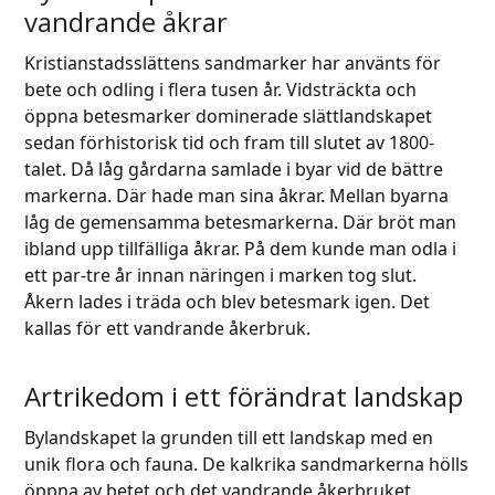
vandrande åkrar
Kristianstadsslättens sandmarker har använts för
bete och odling i flera tusen år. Vidsträckta och
öppna betesmarker dominerade slättlandskapet
sedan förhistorisk tid och fram till slutet av 1800-
talet. Då låg gårdarna samlade i byar vid de bättre
markerna. Där hade man sina åkrar. Mellan byarna
låg de gemensamma betesmarkerna. Där bröt man
ibland upp tillfälliga åkrar. På dem kunde man odla i
ett par-tre år innan näringen i marken tog slut.
Åkern lades i träda och blev betesmark igen. Det
kallas för ett vandrande åkerbruk.
Artrikedom i ett förändrat landskap
Bylandskapet la grunden till ett landskap med en
unik flora och fauna. De kalkrika sandmarkerna hölls
öppna av betet och det vandrande åkerbruket