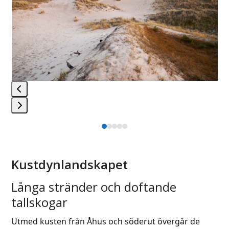
and
right
arrow
keys
to
access
the
carousel
navigation
buttons
Press
Press
escape
escape
to
to
go
Kustdynlandskapet
go
to
to
the
Långa stränder och doftande
the
first
tallskogar
first
slide
slide
Utmed kusten från Åhus och söderut övergår de