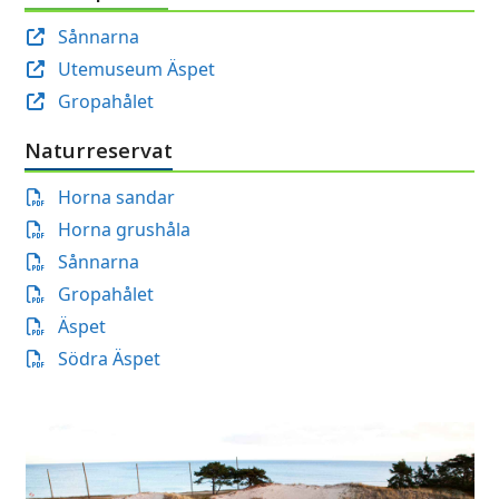
Sånnarna
Utemuseum Äspet
Gropahålet
Naturreservat
Horna sandar
Horna grushåla
Sånnarna
Gropahålet
Äspet
Södra Äspet
Use
the
left