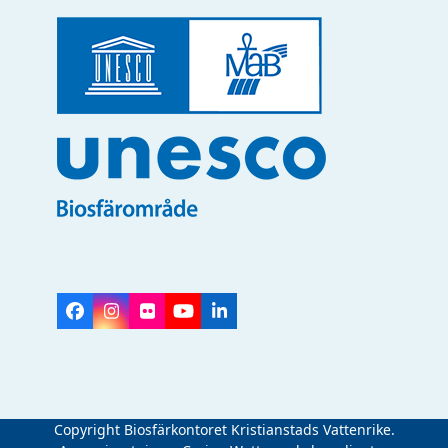
Facebook
Instagram
Flickr
YouTube
LinkedIn
Copyright Biosfärkontoret Kristianstads Vattenrike.