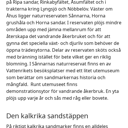
på Ripa sandar, Rinkabyfältet, Åsumfältet och i
trakterna kring Lyngsjö och Nöbbelöv. Väster om
Åhus ligger naturreservaten Sånnarna, Horna
grushåla och Horna sandar. I reservaten plöjs mindre
områden upp med jämna mellanrum för att
återskapa det vandrande åkerbruket och för att
gynna det speciella växt- och djurliv som behöver de
öppna trädesytorna. Delar av reservaten sköts också
med bränning istället för bete vilket ger en riklig
blomning. I Sånnarnas naturreservat finns en av
Vattenrikets besöksplatser med ett litet utemuseum
som berättar om sandmarkernas historia och
mångfald. Runt utemuseet finns
demonstrationsytor för vandrande åkerbruk. En yta
plöjs upp varje år och sås med råg eller bovete.
Den kalkrika sandstäppen
På riktigt kalkrika sandmarker finns en alldeles