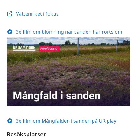
Vattenriket i fokus
Se film om blomning när sanden har rörts om
Se film om Mångfalden i sanden på UR play
Besöksplatser