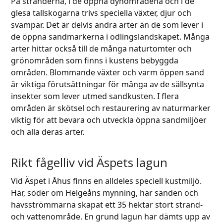
På stränderna, i de öppna dynområdena och i de
glesa tallskogarna trivs speciella växter, djur och
svampar. Det är delvis andra arter än de som lever i
de öppna sandmarkerna i odlingslandskapet. Många
arter hittar också till de många naturtomter och
grönområden som finns i kustens bebyggda
områden. Blommande växter och varm öppen sand
är viktiga förutsättningar för många av de sällsynta
insekter som lever utmed sandkusten. I flera
områden är skötsel och restaurering av naturmarker
viktig för att bevara och utveckla öppna sandmiljöer
och alla deras arter.
Rikt fågelliv vid Äspets lagun
Vid Äspet i Åhus finns en alldeles speciell kustmiljö.
Här, söder om Helgeåns mynning, har sanden och
havsströmmarna skapat ett 35 hektar stort strand-
och vattenområde. En grund lagun har dämts upp av