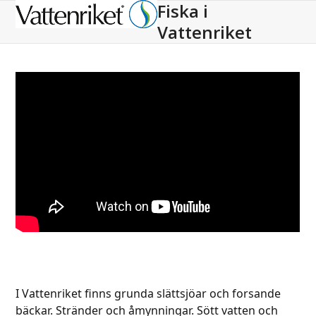
Fiska i
Open
Close
Vattenriket
mobile
mobile
menu
menu
I Vattenriket finns grunda slättsjöar och forsande
bäckar. Stränder och åmynningar. Sött vatten och