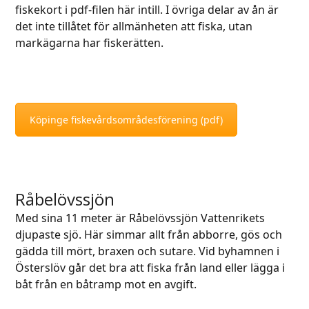
fiskekort i pdf-filen här intill. I övriga delar av ån är
det inte tillåtet för allmänheten att fiska, utan
markägarna har fiskerätten.
Köpinge fiskevårdsområdesförening (pdf)
Råbelövssjön
Med sina 11 meter är Råbelövssjön Vattenrikets
djupaste sjö. Här simmar allt från abborre, gös och
gädda till mört, braxen och sutare. Vid byhamnen i
Österslöv går det bra att fiska från land eller lägga i
båt från en båtramp mot en avgift.