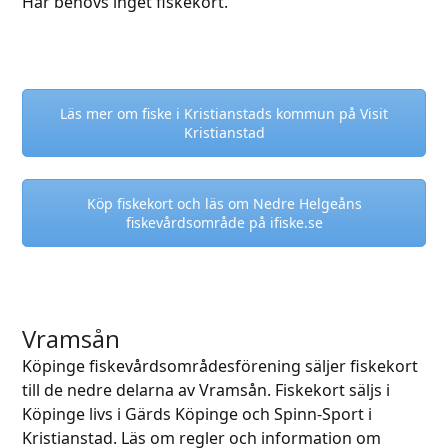
Här behövs inget fiskekort.
Läs mer om fiske i Kristianstads kommun på Visit
Kristianstad
Köp fiskekort och läs om Nedre Helgeåns
fiskevårdsområde på ifiske.se
Vramsån
Köpinge fiskevårdsområdesförening säljer fiskekort
till de nedre delarna av Vramsån. Fiskekort säljs i
Köpinge livs i Gärds Köpinge och Spinn-Sport i
Kristianstad. Läs om regler och information om