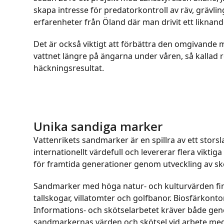
skapa intresse för predatorkontroll av räv, grävli
erfarenheter från Öland där man drivit ett liknan
Det är också viktigt att förbättra den omgivande m
vattnet längre på ängarna under våren, så kallad
häckningsresultat.
Unika sandiga marker
Vattenrikets sandmarker är en spillra av ett stor
internationellt värdefull och levererar flera vikt
för framtida generationer genom utveckling av sk
Sandmarker med höga natur- och kulturvärden finn
tallskogar, villatomter och golfbanor. Biosfärkontor
Informations- och skötselarbetet kräver både gener
sandmarkernas värden och skötsel vid arbete med 