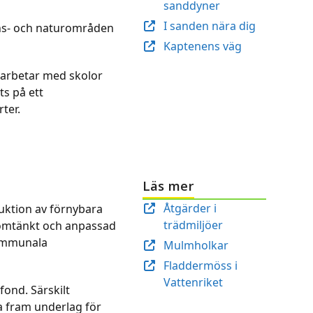
sanddyner
I sanden nära dig
ons- och naturområden
Kaptenens väg
amarbetar med skolor
s på ett
ter.
Läs mer
Åtgärder i
duktion av förnybara
trädmiljöer
enomtänkt och anpassad
kommunala
Mulmholkar
Fladdermöss i
Vattenriket
ond. Särskilt
a fram underlag för