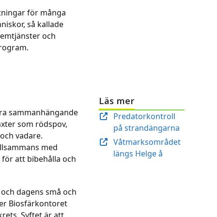
ttningar för många
niskor, så kallade
temtjänster och
program.
Läs mer
stora sammanhängande
Predatorkontroll
växter som rödspov,
på strandängarna
 och vadare.
Våtmarksområdet
 tillsammans med
längs Helge å
för att bibehålla och
is och dagens små och
ver Biosfärkontoret
ets. Syftet är att