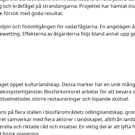
ng och kråkfågel på strandängarna. Projektet har hämtat in
de försök med goda resultat.
iljön och födotillgången för vadarfåglarna. En angelägen åt
 rewetting. Effekterna av åtgärderna följs bland annat upp
slaget öppet kulturlandskap. Dessa marker har en unik mån
iga ekosystemtjänster. Biosfärkontoret arbetar för att bevar
ötselmetoder, större restaureringar och löpande skötsel.
s på flera ställen i biosfärområdets odlingslandskap, gr
et samverkar med flera aktörer i landskapet, alltifrån lantbr
ella och riktade råd och insatser. En viktig del är att lyft
fysisk planering.