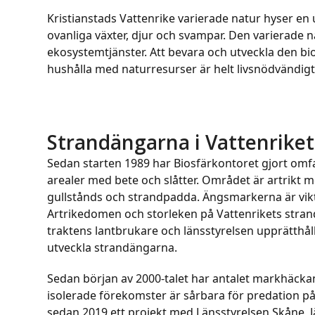
escape
Kristianstads Vattenrike varierade natur hyser en 
to
ovanliga växter, djur och svampar. Den varierade na
go
ekosystemtjänster. Att bevara och utveckla den 
to
hushålla med naturresurser är helt livsnödvändigt
the
first
slide
Strandängarna i Vattenriket
Sedan starten 1989 har Biosfärkontoret gjort o
arealer med bete och slåtter. Området är artrikt 
gullstånds och strandpadda. Ängsmarkerna är vikti
Artrikedomen och storleken på Vattenrikets strand
traktens lantbrukare och länsstyrelsen upprätthåll
utveckla strandängarna.
Sedan början av 2000-talet har antalet markhäcka
isolerade förekomster är sårbara för predation på
sedan 2019 ett projekt med Länsstyrelsen Skåne, J