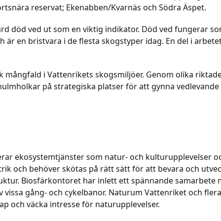
tortsnära reservat; Ekenabben/Kvarnäs och Södra Äspet.
d död ved ut som en viktig indikator. Död ved fungerar som
är en bristvara i de flesta skogstyper idag. En del i arbete
ogisk mångfald i Vattenrikets skogsmiljöer. Genom olika rikta
mulmholkar på strategiska platser för att gynna vedlevande 
ererar ekosystemtjänster som natur- och kulturupplevelser oc
trik och behöver skötas på rätt sätt för att bevara och utve
truktur. Biosfärkontoret har inlett ett spännande samarbete
 vissa gång- och cykelbanor. Naturum Vattenriket och flera
kap och väcka intresse för naturupplevelser.