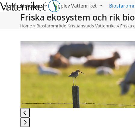
Hem
Naturum
Upplev Vattenriket
Biosfärom
Friska ekosystem och rik bi
Home
»
Biosfärområde Kristianstads Vattenrike
»
Friska 
Use
the
left
and
right
arrow
keys
to
access
the
carousel
navigation
Press
buttons