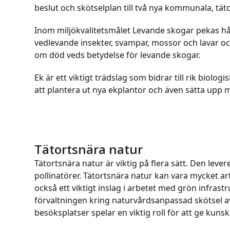
beslut och skötselplan till två nya kommunala, tä
Inom miljökvalitetsmålet Levande skogar pekas hår
vedlevande insekter, svampar, mossor och lavar och 
om död veds betydelse för levande skogar.
Ek är ett viktigt trädslag som bidrar till rik biol
att plantera ut nya ekplantor och även sätta upp 
Tätortsnära natur
Tätortsnära natur är viktig på flera sätt. Den lev
pollinatörer. Tätortsnära natur kan vara mycket ar
också ett viktigt inslag i arbetet med grön infras
förvaltningen kring naturvårdsanpassad skötsel av
besöksplatser spelar en viktig roll för att ge kuns