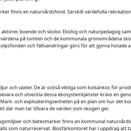
rker finns en naturvårdsfond. Särskilt värdefulla rekreati
ala aktörer, boende och skolor. Ekolog och naturpedagog s
aturvärdena på tomten och de kommunala grönområdena sköt
olpsfonden och fältvandringar görs för att gynna hotade ar
 djur och växter. De är också viktiga som kolsänkor, för pro
att bevara och utveckla dessa ekosystemtjänster krävs en g
d Mark- och exploateringsenheten på en plan om hur det 
ätt där man tar tillvara de värden som skogen ger.
kogsmiljöer och betesmarker finns en kommunal naturvårdsf
lls som naturreservat. Biosfärkontoret har i uppdrag att t