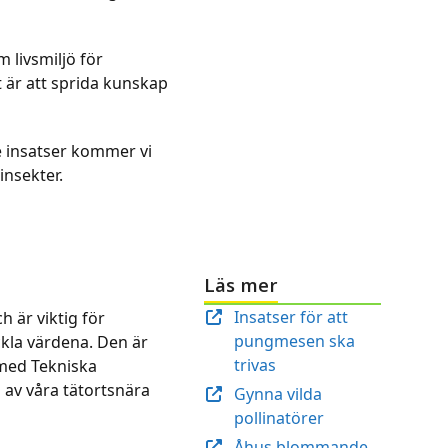
 livsmiljö för
t är att sprida kunskap
de insatser kommer vi
insekter.
Läs mer
Insatser för att
h är viktig för
pungmesen ska
ckla värdena. Den är
trivas
 med Tekniska
 av våra tätortsnära
Gynna vilda
pollinatörer
Åhus blommande