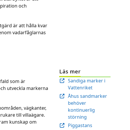
spiration och
gärd är att hålla kvar
 genom vadarfåglarnas
Läs mer
Sandiga marker i
gfald som är
Vattenriket
a och utveckla markerna
Åhus sandmarker
behöver
önområden, vägkanter,
kontinuerlig
ukare till villaägare.
störning
a fram kunskap om
Piggastans