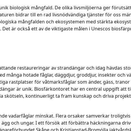
unik biologisk mångfald. De olika livsmiljöerna ger förutsä
turen bidrar till en rad livsnödvändiga tjänster för oss män
biologiska mångfalden och ekosystemen med stärkta ekosys
. Det är också ett av de viktigaste målen i Unescos biosfär
mfattande restaureringar av strandängar och idag hävdas 
med många hotade fåglar, däggdjur, groddjur, insekter och 
ga rastplatser för våtmarksfåglar som änder, gäss, tranor
ängar är unik. Biosfärkontoret har en central uppgift att
a skötseln, kontinuerligt ta fram kunskap och driva projekt 
nde vadarfåglar minskat. Flera orsaker samverkar troligtv
 ägg och ungar. I ett försök att förbättra häckningarna dri
ägareförbundet Skåne och Kristianstad-Bromölla jaktvårdskr