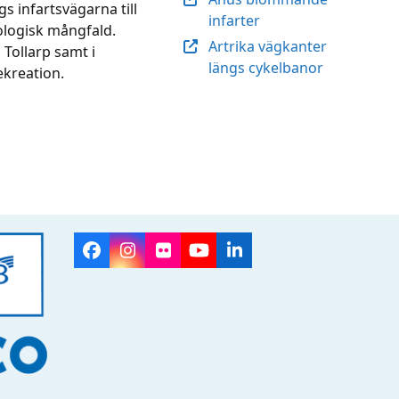
 infartsvägarna till
infarter
ologisk mångfald.
Artrika vägkanter
Tollarp samt i
längs cykelbanor
ekreation.
Facebook
Instagram
Flickr
YouTube
LinkedIn