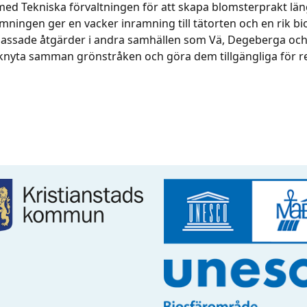
d Tekniska förvaltningen för att skapa blomsterprakt längs
ningen ger en vacker inramning till tätorten och en rik bi
passade åtgärder i andra samhällen som Vä, Degeberga och 
knyta samman grönstråken och göra dem tillgängliga för r