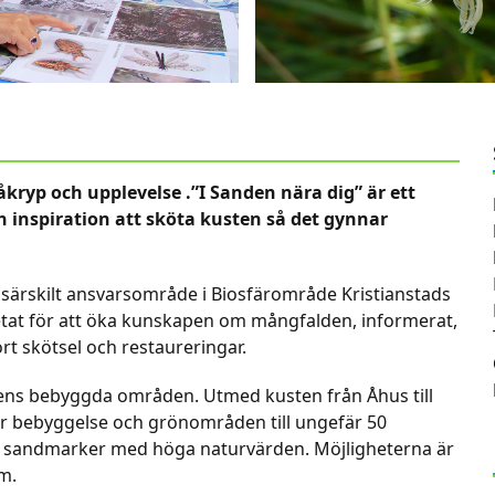
åkryp och upplevelse .”I Sanden nära dig” är ett
 inspiration att sköta kusten så det gynnar
särskilt ansvarsområde i Biosfärområde Kristianstads
betat för att öka kunskapen om mångfalden, informerat,
 skötsel och restaureringar.
tens bebyggda områden. Utmed kusten från Åhus till
ör bebyggelse och grönområden till ungefär 50
s sandmarker med höga naturvärden. Möjligheterna är
m.