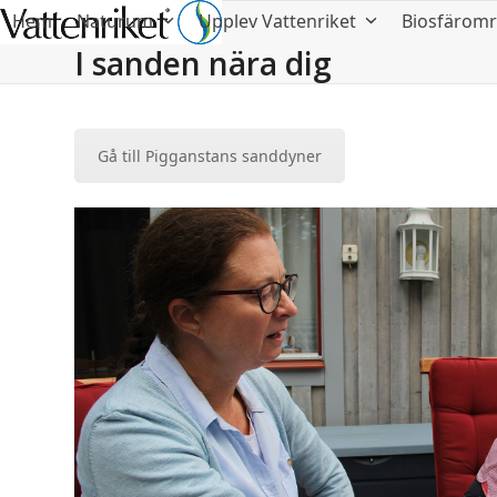
Hem
Naturum
Upplev Vattenriket
Biosfärom
I sanden nära dig
Gå till Pigganstans sanddyner
Use
the
left
and
right
arrow
keys
to
access
the
carousel