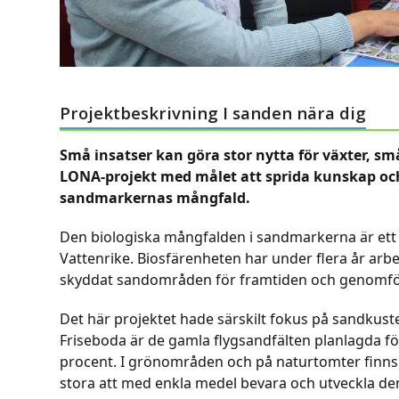
navigation
buttons
Projektbeskrivning I sanden nära dig
Små insatser kan göra stor nytta för växter, sm
LONA-projekt med målet att sprida kunskap och
sandmarkernas mångfald.
Den biologiska mångfalden i sandmarkerna är ett 
Vattenrike. Biosfärenheten har under flera år ar
skyddat sandområden för framtiden och genomfört
Det här projektet hade särskilt fokus på sandkus
Friseboda är de gamla flygsandfälten planlagda f
procent. I grönområden och på naturtomter finn
stora att med enkla medel bevara och utveckla de