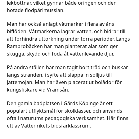
lekbottnar, vilket gynnar både öringen och den
hotade flodpärlmusslan.
Man har också anlagt våtmarker i flera av åns
biflöden. Våtmarkerna lagrar vatten, och bidrar till
att förhindra uttorkning under torra perioder. Längs
Rambrobäcken har man planterat alar som ger
skugga, skydd och föda åt vattenlevande djur.
På andra ställen har man tagit bort träd och buskar
längs stranden, i syfte att släppa in solljus till
jättemöjan. Man har även placerat ut bolådor för
kungsfiskare vid Vramsån.
Den gamla badplatsen i Gärds Köpinge är ett
populärt utflyktsmål för skolklasser, och används
ofta i naturums pedagogiska verksamhet. Här finns
ett av Vattenrikets biosfärklassrum.