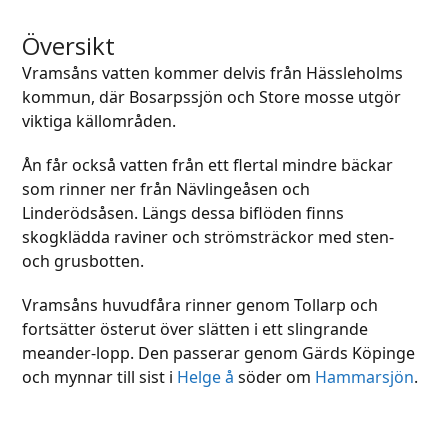
escape
to
to
go
Översikt
go
to
Vramsåns vatten kommer delvis från Hässleholms
to
the
kommun, där Bosarpssjön och Store mosse utgör
the
first
viktiga källområden.
first
slide
slide
Ån får också vatten från ett flertal mindre bäckar
som rinner ner från Nävlingeåsen och
Linderödsåsen. Längs dessa biflöden finns
skogklädda raviner och strömsträckor med sten-
och grusbotten.
Vramsåns huvudfåra rinner genom Tollarp och
fortsätter österut över slätten i ett slingrande
meander-lopp. Den passerar genom Gärds Köpinge
och mynnar till sist i
Helge å
söder om
Hammarsjön
.