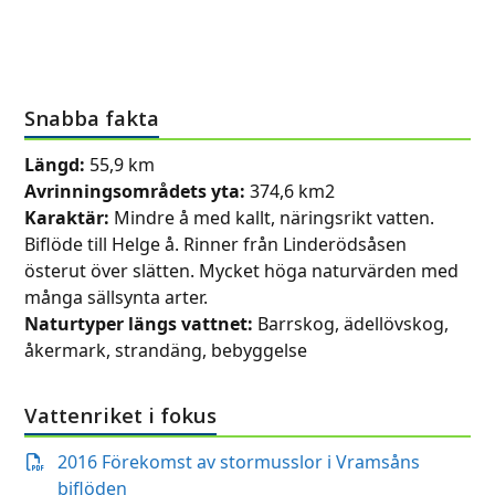
Snabba fakta
Längd:
55,9 km
Avrinningsområdets yta:
374,6 km
2
Karaktär:
Mindre å med kallt, näringsrikt vatten.
Biflöde till Helge å. Rinner från Linderödsåsen
österut över slätten. Mycket höga naturvärden med
många sällsynta arter.
Naturtyper längs vattnet:
Barrskog, ädellövskog,
åkermark, strandäng, bebyggelse
Vattenriket i fokus
2016 Förekomst av stormusslor i Vramsåns
biflöden