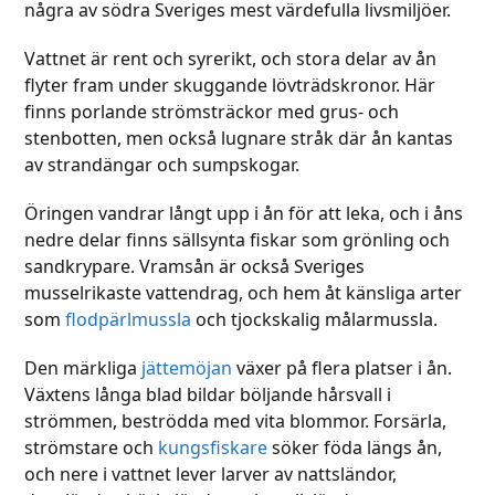
några av södra Sveriges mest värdefulla livsmiljöer.
the
first
first
slide
Vattnet är rent och syrerikt, och stora delar av ån
slide
flyter fram under skuggande lövträdskronor. Här
finns porlande strömsträckor med grus- och
stenbotten, men också lugnare stråk där ån kantas
av strandängar och sumpskogar.
Öringen vandrar långt upp i ån för att leka, och i åns
nedre delar finns sällsynta fiskar som grönling och
sandkrypare. Vramsån är också Sveriges
musselrikaste vattendrag, och hem åt känsliga arter
som
flodpärlmussla
och tjockskalig målarmussla.
Den märkliga
jättemöjan
växer på flera platser i ån.
Växtens långa blad bildar böljande hårsvall i
strömmen, beströdda med vita blommor. Forsärla,
strömstare och
kungsfiskare
söker föda längs ån,
och nere i vattnet lever larver av nattsländor,