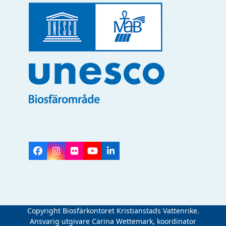
Facebook
Instagram
Flickr
YouTube
LinkedIn
Copyright Biosfärkontoret Kristianstads Vattenrike.
Ansvarig utgivare Carina Wettemark, koordinator