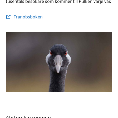
tusentals besökare som kommer till Pulken varje vår.
Tranobsboken
Algforskarsommar