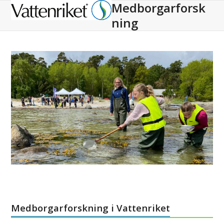
Medborgarforsk
Open
Close
ning
mobile
mobile
menu
menu
Medborgarforskning i Vattenriket