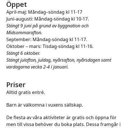
to
Öppet
go
April-maj: Måndag–söndag kl 11-17
to
Juni-augusti: Måndag-söndag kl 10-17.
the
Stängt 9 juni på grund av byggnation och
first
Midsommarafton.
slide
September: Måndag-söndag kl 11-17.
Oktober – mars: Tisdag-söndag kl 11-16.
Stängt 6 oktober.
Stängt julafton, juldag, nyårsafton, nyårsdagen samt
vardagarna vecka 2-4 i januari.
Priser
Alltid gratis entré.
Barn är välkomna i vuxens sällskap.
De flesta av våra aktiviteter är gratis och öppna för
men till vissa behöver du boka plats. Dessa framgår i