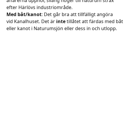
affärerna upphör, sväng höger till naturum strax
efter Härlövs industriområde.
Med båt/kanot
: Det går bra att tillfälligt angöra
vid Kanalhuset. Det är
inte
tillåtet att färdas med båt
eller kanot i Naturumsjön eller dess in och utlopp.