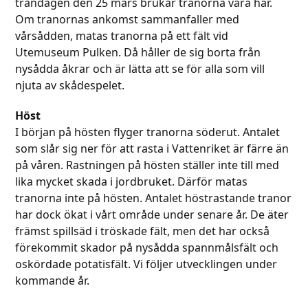
trandagen den 25 mars brukar tranorna vara här.
Om tranornas ankomst sammanfaller med
vårsådden, matas tranorna på ett fält vid
Utemuseum Pulken. Då håller de sig borta från
nysådda åkrar och är lätta att se för alla som vill
njuta av skådespelet.
Höst
I början på hösten flyger tranorna söderut. Antalet
som slår sig ner för att rasta i Vattenriket är färre än
på våren. Rastningen på hösten ställer inte till med
lika mycket skada i jordbruket. Därför matas
tranorna inte på hösten. Antalet höstrastande tranor
har dock ökat i vårt område under senare år. De äter
främst spillsäd i tröskade fält, men det har också
förekommit skador på nysådda spannmålsfält och
oskördade potatisfält. Vi följer utvecklingen under
kommande år.