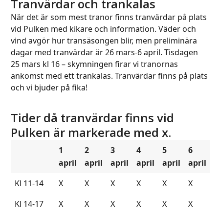
Tranvärdar och trankalas
När det är som mest tranor finns tranvärdar på plats
vid Pulken med kikare och information. Väder och
vind avgör hur transäsongen blir, men preliminära
dagar med tranvärdar är 26 mars-6 april. Tisdagen
25 mars kl 16 – skymningen firar vi tranornas
ankomst med ett trankalas. Tranvärdar finns på plats
och vi bjuder på fika!
Tider då tranvärdar finns vid
Pulken är markerade med x.
1
2
3
4
5
6
april
april
april
april
april
april
Kl 11-14
X
X
X
X
X
X
Kl 14-17
X
X
X
X
X
X