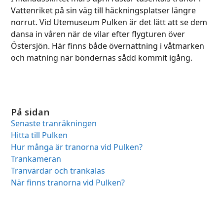
to
Vattenriket på sin väg till häckningsplatser längre
go
norrut. Vid Utemuseum Pulken är det lätt att se dem
to
dansa in våren när de vilar efter flygturen över
the
Östersjön. Här finns både övernattning i våtmarken
first
och matning när böndernas sådd kommit igång.
slide
På sidan
Senaste tranräkningen
Hitta till Pulken
Hur många är tranorna vid Pulken?
Trankameran
Tranvärdar och trankalas
När finns tranorna vid Pulken?