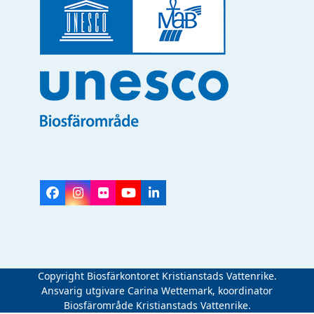
Facebook
Instagram
Flickr
YouTube
LinkedIn
Copyright Biosfärkontoret Kristianstads Vattenrike.
Ansvarig utgivare Carina Wettemark, koordinator
Biosfärområde Kristianstads Vattenrike.