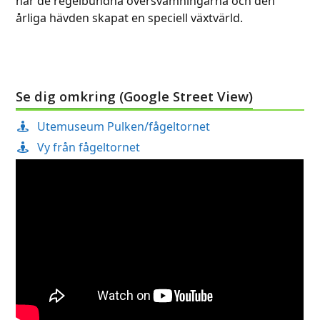
har de regelbundna översvämningarna och den
årliga hävden skapat en speciell växtvärld.
Se dig omkring (Google Street View)
Utemuseum Pulken/fågeltornet
Vy från fågeltornet