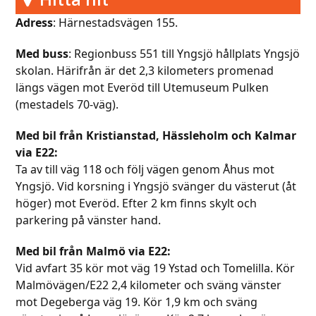
Adress
: Härnestadsvägen 155.
Med buss
: Regionbuss 551 till Yngsjö hållplats Yngsjö
skolan. Härifrån är det 2,3 kilometers promenad
längs vägen mot Everöd till Utemuseum Pulken
(mestadels 70-väg).
Med bil från Kristianstad, Hässleholm och Kalmar
via E22:
Ta av till väg 118 och följ vägen genom Åhus mot
Yngsjö. Vid korsning i Yngsjö svänger du västerut (åt
höger) mot Everöd. Efter 2 km finns skylt och
parkering på vänster hand.
Med bil från Malmö via E22:
Vid avfart 35 kör mot väg 19 Ystad och Tomelilla. Kör
Malmövägen/E22 2,4 kilometer och sväng vänster
mot Degeberga väg 19. Kör 1,9 km och sväng