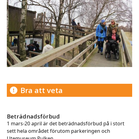
Use
the
left
and
right
arrow
keys
to
access
the
carousel
navigation
Bra att veta
buttons
Beträdnadsförbud
1 mars-20 april är det beträdnadsförbud på i stort
sett hela området förutom parkeringen och
Utemuseum Pulken.