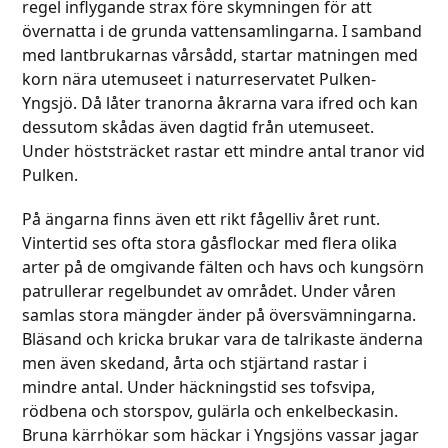
regel inflygande strax före skymningen för att
övernatta i de grunda vattensamlingarna. I samband
med lantbrukarnas vårsådd, startar matningen med
korn nära utemuseet i naturreservatet Pulken-
Yngsjö. Då låter tranorna åkrarna vara ifred och kan
dessutom skådas även dagtid från utemuseet.
Under höststräcket rastar ett mindre antal tranor vid
Pulken.
På ängarna finns även ett rikt fågelliv året runt.
Vintertid ses ofta stora gåsflockar med flera olika
arter på de omgivande fälten och havs och kungsörn
patrullerar regelbundet av området. Under våren
samlas stora mängder änder på översvämningarna.
Bläsand och kricka brukar vara de talrikaste änderna
men även skedand, årta och stjärtand rastar i
mindre antal. Under häckningstid ses tofsvipa,
rödbena och storspov, gulärla och enkelbeckasin.
Bruna kärrhökar som häckar i Yngsjöns vassar jagar