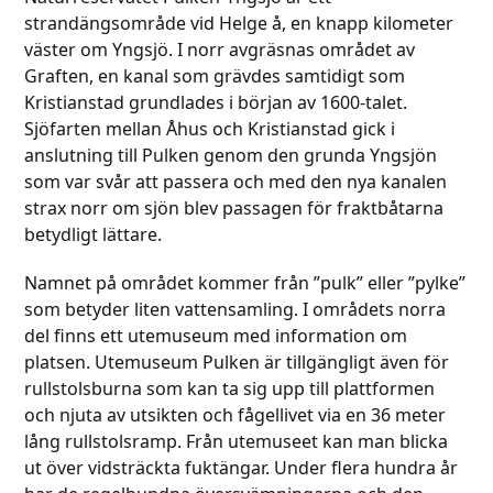
go
strandängsområde vid Helge å, en knapp kilometer
to
to
väster om Yngsjö. I norr avgräsnas området av
the
the
Graften, en kanal som grävdes samtidigt som
first
first
Kristianstad grundlades i början av 1600-talet.
slide
slide
Sjöfarten mellan Åhus och Kristianstad gick i
anslutning till Pulken genom den grunda Yngsjön
som var svår att passera och med den nya kanalen
strax norr om sjön blev passagen för fraktbåtarna
betydligt lättare.
Namnet på området kommer från ”pulk” eller ”pylke”
som betyder liten vattensamling. I områdets norra
del finns ett utemuseum med information om
platsen. Utemuseum Pulken är tillgängligt även för
rullstolsburna som kan ta sig upp till plattformen
och njuta av utsikten och fågellivet via en 36 meter
lång rullstolsramp. Från utemuseet kan man blicka
ut över vidsträckta fuktängar. Under flera hundra år