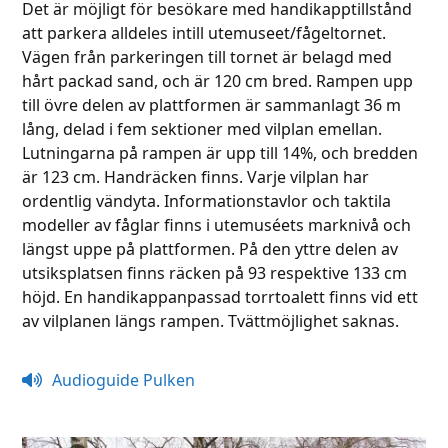
Det är möjligt för besökare med handikapptillstånd
att parkera alldeles intill utemuseet/fågeltornet.
Vägen från parkeringen till tornet är belagd med
hårt packad sand, och är 120 cm bred. Rampen upp
till övre delen av plattformen är sammanlagt 36 m
lång, delad i fem sektioner med vilplan emellan.
Lutningarna på rampen är upp till 14%, och bredden
är 123 cm. Handräcken finns. Varje vilplan har
ordentlig vändyta. Informationstavlor och taktila
modeller av fåglar finns i utemuséets marknivå och
längst uppe på plattformen. På den yttre delen av
utsiksplatsen finns räcken på 93 respektive 133 cm
höjd. En handikappanpassad torrtoalett finns vid ett
av vilplanen längs rampen. Tvättmöjlighet saknas.
Audioguide Pulken