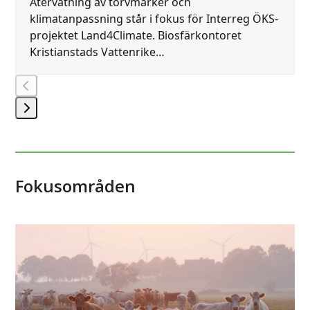
Återvätning av torvmarker och
klimatanpassning står i fokus för Interreg ÖKS-
projektet Land4Climate. Biosfärkontoret
Kristianstads Vattenrike…
Press
escape
to
go
Fokusområden
to
the
first
slide