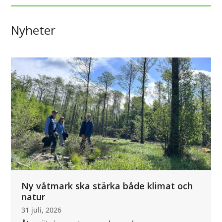
Nyheter
Use
the
left
and
right
arrow
keys
to
access
the
carousel
Ny våtmark ska stärka både klimat och
navigation
natur
buttons
31 juli, 2026