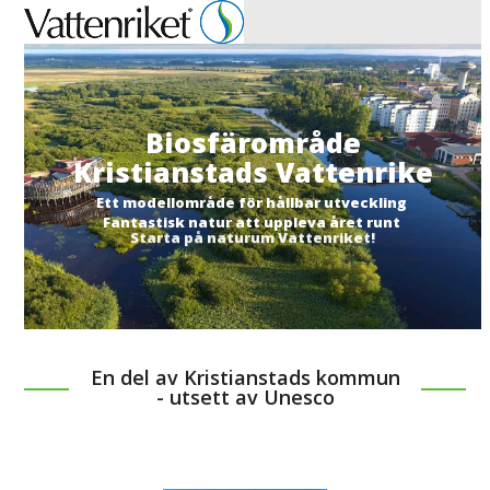
Open
Close
mobile
mobile
menu
menu
Biosfärområde
Kristianstads Vattenrike
Ett modellområde för hållbar utveckling
Fantastisk natur att uppleva året runt
Starta på naturum Vattenriket!
En del av Kristianstads kommun
- utsett av Unesco