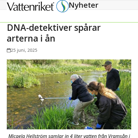
Nyheter
Open
Close
mobile
mobile
menu
menu
DNA-detektiver spårar
arterna i ån
25 juni, 2025
Micaela Hellström samlar in 4 liter vatten från Vramsån i