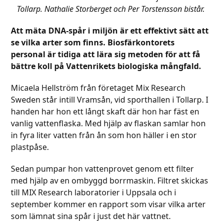
Tollarp. Nathalie Storberget och Per Torstensson bistår.
Att mäta DNA-spår i miljön är ett effektivt sätt att
se vilka arter som finns. Biosfärkontorets
personal är tidiga att lära sig metoden för att få
bättre koll på Vattenrikets biologiska mångfald.
Micaela Hellström från företaget Mix Research
Sweden står intill Vramsån, vid sporthallen i Tollarp. I
handen har hon ett långt skaft där hon har fäst en
vanlig vattenflaska. Med hjälp av flaskan samlar hon
in fyra liter vatten från ån som hon häller i en stor
plastpåse.
Sedan pumpar hon vattenprovet genom ett filter
med hjälp av en ombyggd borrmaskin. Filtret skickas
till MIX Research laboratorier i Uppsala och i
september kommer en rapport som visar vilka arter
som lämnat sina spår i just det här vattnet.