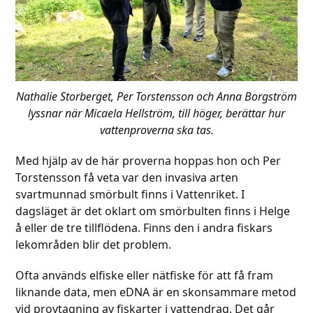
Nathalie Storberget, Per Torstensson och Anna Borgström
lyssnar när Micaela Hellström, till höger, berättar hur
vattenproverna ska tas.
Med hjälp av de här proverna hoppas hon och Per
Torstensson få veta var den invasiva arten
svartmunnad smörbult finns i Vattenriket. I
dagsläget är det oklart om smörbulten finns i Helge
å eller de tre tillflödena. Finns den i andra fiskars
lekområden blir det problem.
Ofta används elfiske eller nätfiske för att få fram
liknande data, men eDNA är en skonsammare metod
vid provtagning av fiskarter i vattendrag. Det går