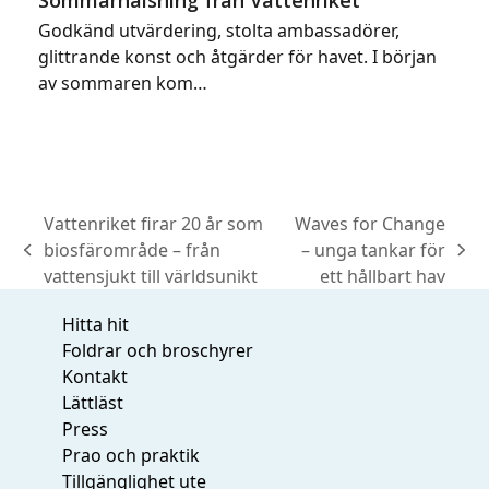
Sommarhälsning från Vattenriket
Godkänd utvärdering, stolta ambassadörer,
glittrande konst och åtgärder för havet. I början
av sommaren kom…
Vattenriket firar 20 år som
Waves for Change
biosfärområde – från
– unga tankar för
previous
next
vattensjukt till världsunikt
ett hållbart hav
post:
post:
Hitta hit
Foldrar och broschyrer
Kontakt
Lättläst
Press
Prao och praktik
Tillgänglighet ute