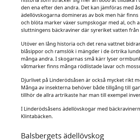
historia som sträcker sig mer än 8000 åt tillbaka i
den ena efter den andra. Det kan jämföras med åse
ädellövskogarna domineras av bok men här finns oc
och blöta marker växer sumpskogar med al, och as
sluttningens bäckraviner där syreriket vatten frå
Utöver en lång historia och det rena vattnet bidra
blåsippor och ramslök i mängder i de örtrika lund
många andra. I skogarnas små kärr lyser ormbunk
våtmarker finns många rödlistade lavar och moss
Djurlivet på Linderödsåsen är också mycket rikt m
Många av insekterna behöver både tillgång till g
tillhör de allra artrikaste har man till exempel inv
I Linderödsåsens ädellövskogar med bäckravinerna
Klintabäcken.
Balsbergets ädellövskog