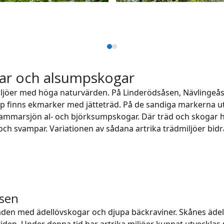
Press
escape
ogar och alsumpskogar
to
go
smiljöer med höga naturvärden. På Linderödsåsen, Nävlingeå
to
ap finns ekmarker med jätteträd. På de sandiga markerna ut
the
mmarsjön al- och björksumpskogar. Där träd och skogar har
first
h svampar. Variationen av sådana artrika trädmiljöer bidrar t
slide
åsen
åden med ädellövskogar och djupa bäckraviner. Skånes äde