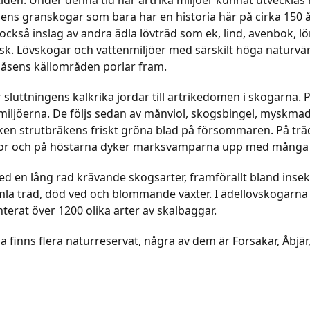
 tiden. Under denna tid har artrika miljöer kunnat utvecklas
ns granskogar som bara har en historia här på cirka 150 år
kså inslag av andra ädla lövträd som ek, lind, avenbok, lö
k. Lövskogar och vattenmiljöer med särskilt höga naturvär
n åsens källområden porlar fram.
r sluttningens kalkrika jordar till artrikedomen i skogarna
miljöerna. De följs sedan av månviol, skogsbingel, myskmadr
en strutbräkens friskt gröna blad på försommaren. På tr
or och på höstarna dyker marksvamparna upp med många rik
ed en lång rad krävande skogsarter, framförallt bland insek
amla träd, död ved och blommande växter. I ädellövskogarn
enterat över 1200 olika arter av skalbaggar.
 finns flera naturreservat, några av dem är Forsakar, Åbjä