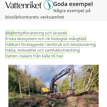
Goda exempel
Open
Close
Några exempel på
mobile
mobile
biosfärkontorets verksamhet
menu
menu
Alla
Attitydförändring och lärande
Friska ekosystem och rik biologisk mångfald
Hållbart företagande i lantbruk och besöksnäring
Hälsa, livskvalitet och samhällsutveckling
Vatten i balans från källa till hav