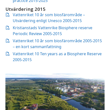
practice 2015-2025
Utvärdering 2015
Vattenriket 10 år som biosfärområde –
Utvärdering enligt Unesco 2005-2015
Kristianstads Vattenrike Biosphere reserve
Periodic Review 2005-2015
Vattenriket 10 år som biosfärområde 2005-2015
– en kort sammanfattning
Vattenriket 10 Ten years as a Biosphere Reserve
2005-2015