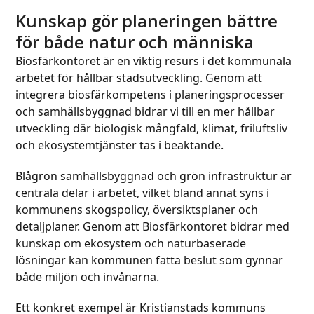
escape
Kunskap gör planeringen bättre
to
för både natur och människa
go
to
Biosfärkontoret är en viktig resurs i det kommunala
the
arbetet för hållbar stadsutveckling. Genom att
first
integrera biosfärkompetens i planeringsprocesser
slide
och samhällsbyggnad bidrar vi till en mer hållbar
utveckling där biologisk mångfald, klimat, friluftsliv
och ekosystemtjänster tas i beaktande.
Blågrön samhällsbyggnad och grön infrastruktur är
centrala delar i arbetet, vilket bland annat syns i
kommunens skogspolicy, översiktsplaner och
detaljplaner. Genom att Biosfärkontoret bidrar med
kunskap om ekosystem och naturbaserade
lösningar kan kommunen fatta beslut som gynnar
både miljön och invånarna.
Ett konkret exempel är Kristianstads kommuns