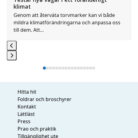
navigation
klimat
buttons
Genom att återväta torvmarker kan vi både
mildra klimatförändringarna och anpassa oss
till dem. Att…
Press
Press
escape
escape
to
to
go
Hitta hit
go
to
Foldrar och broschyrer
to
the
Kontakt
the
first
Lättläst
first
slide
Press
slide
Prao och praktik
Tillgänglighet ute