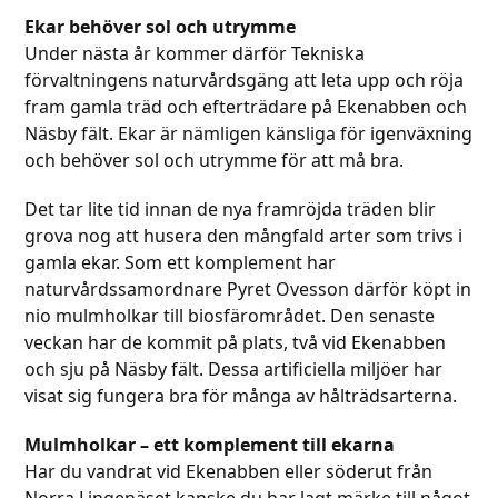
Ekar behöver sol och utrymme
Under nästa år kommer därför Tekniska
förvaltningens naturvårdsgäng att leta upp och röja
fram gamla träd och efterträdare på Ekenabben och
Näsby fält. Ekar är nämligen känsliga för igenväxning
och behöver sol och utrymme för att må bra.
Det tar lite tid innan de nya framröjda träden blir
grova nog att husera den mångfald arter som trivs i
gamla ekar. Som ett komplement har
naturvårdssamordnare Pyret Ovesson därför köpt in
nio mulmholkar till biosfärområdet. Den senaste
veckan har de kommit på plats, två vid Ekenabben
och sju på Näsby fält. Dessa artificiella miljöer har
visat sig fungera bra för många av hålträdsarterna.
Mulmholkar – ett komplement till ekarna
Har du vandrat vid Ekenabben eller söderut från
Norra Lingenäset kanske du har lagt märke till något