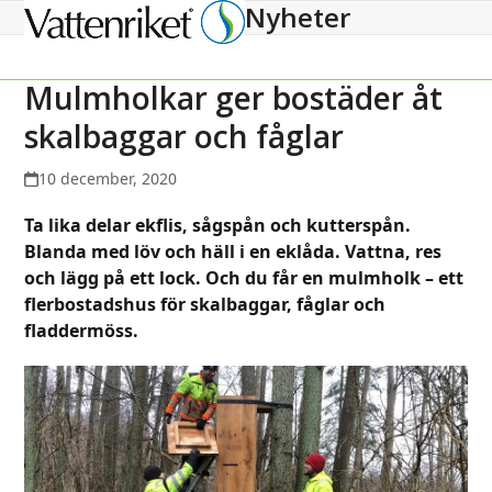
Nyheter
Open
Close
mobile
mobile
menu
menu
Mulmholkar ger bostäder åt
skalbaggar och fåglar
10 december, 2020
Ta lika delar ekflis, sågspån och kutterspån.
Blanda med löv och häll i en eklåda. Vattna, res
och lägg på ett lock. Och du får en mulmholk – ett
flerbostadshus för skalbaggar, fåglar och
fladdermöss.