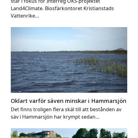
står i fokus för Interreg ÖKS-projektet
Land4Climate. Biosfärkontoret Kristianstads
Vattenrike…
Oklart varför säven minskar i Hammarsjön
Det finns troligen flera skäl till att bestånden av
säv i Hammarsjön har krympt sedan…