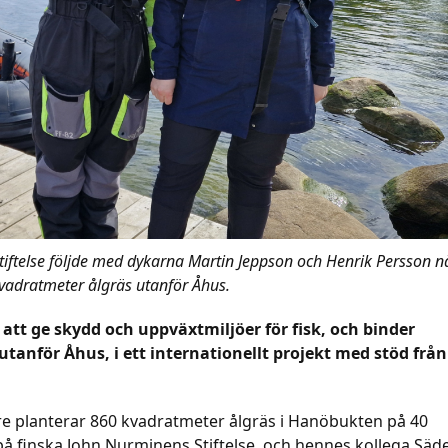
iftelse följde med dykarna Martin Jeppson och Henrik Persson n
vadratmeter ålgräs utanför Åhus.
tt ge skydd och uppväxtmiljöer för fisk, och binder
utanför Åhus, i ett internationellt projekt med stöd från
kare planterar 860 kvadratmeter ålgräs i Hanöbukten på 40
på finska John Nurminens Stiftelse, och hennes kollega Säd