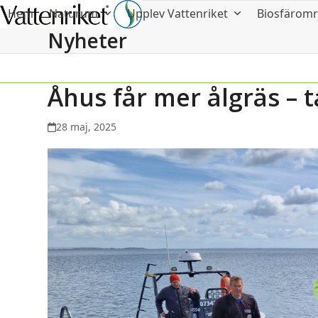
Hem
Naturum
Upplev Vattenriket
Biosfärom
Nyheter
Åhus får mer ålgräs – t
28 maj, 2025