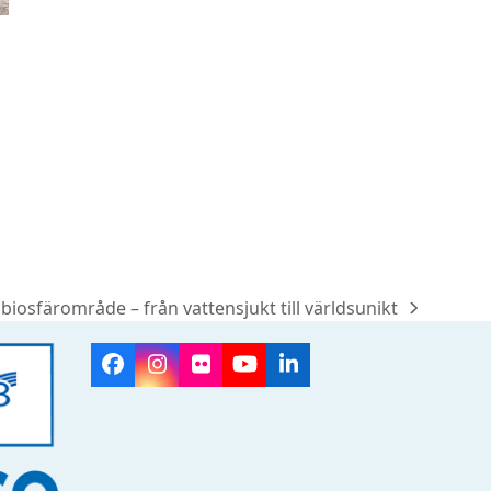
 biosfärområde – från vattensjukt till världsunikt
Facebook
Instagram
Flickr
YouTube
LinkedIn