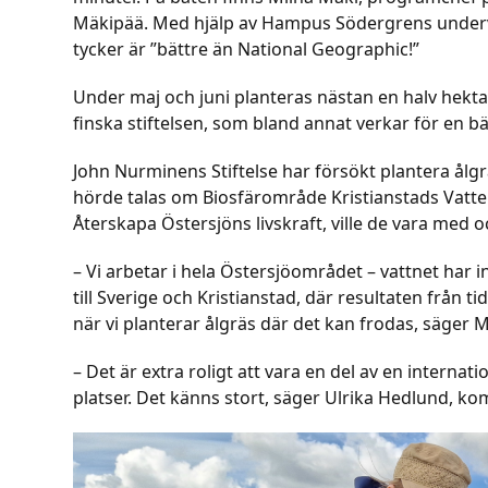
Mäkipää. Med hjälp av Hampus Södergrens undervatt
tycker är ”bättre än National Geographic!”
Under maj och juni planteras nästan en halv hekt
finska stiftelsen, som bland annat verkar för en bä
John Nurminens Stiftelse har försökt plantera ålgr
hörde talas om Biosfärområde Kristianstads Vatt
Återskapa Östersjöns livskraft, ville de vara med o
– Vi arbetar i hela Östersjöområdet – vattnet har i
till Sverige och Kristianstad, där resultaten från t
när vi planterar ålgräs där det kan frodas, säger
– Det är extra roligt att vara en del av en internat
platser. Det känns stort, säger Ulrika Hedlund, 