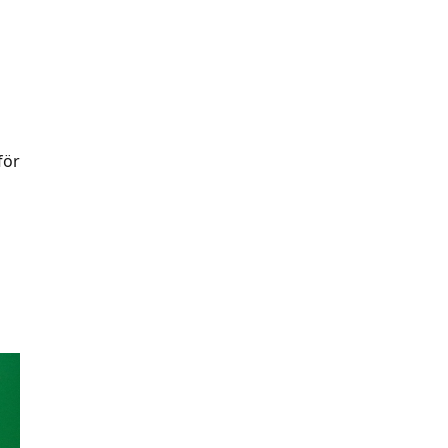
s
för