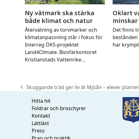
Ny våtmark ska stärka
Oklart v
både klimat och natur
minskar
Återvätning av torvmarker och
Det finns tr
klimatanpassning står i fokus för
bestånden 
Interreg ÖKS-projektet
har krymp
Land4Climate. Biosfärkontoret
Kristianstads Vattenrike…
Skuggande träd ger liv åt Mjöån – elever planter
previous
post:
Hitta hit
Foldrar och broschyrer
Kontakt
Lättläst
Press
Prao och praktik