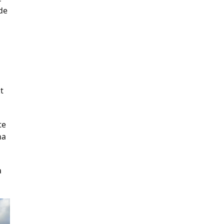
de
t
te
na
a