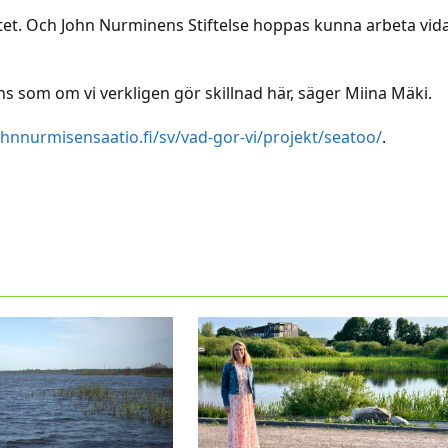
ektet. Och John Nurminens Stiftelse hoppas kunna arbeta vid
nns som om vi verkligen gör skillnad här, säger Miina Mäki.
ohnnurmisensaatio.fi/sv/vad-gor-vi/projekt/seatoo/
.