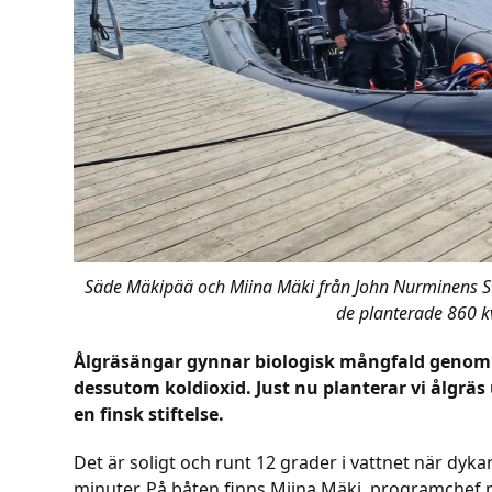
Säde Mäkipää och Miina Mäki från John Nurminens St
de planterade 860 k
Ålgräsängar gynnar biologisk mångfald genom a
dessutom koldioxid. Just nu planterar vi ålgräs 
en finsk stiftelse.
Det är soligt och runt 12 grader i vattnet när dy
minuter. På båten finns Miina Mäki, programchef 