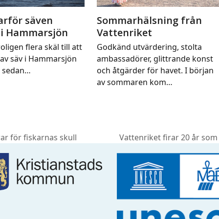
arför säven
Sommarhälsning från
 i Hammarsjön
Vattenriket
oligen flera skäl till att
Godkänd utvärdering, stolta
av säv i Hammarsjön
ambassadörer, glittrande konst
t sedan…
och åtgärder för havet. I början
av sommaren kom…
ar för fiskarnas skull
Vattenriket firar 20 år som
next
post: