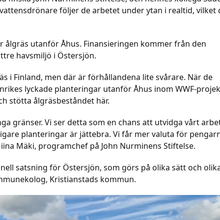
ensdrönare följer de arbetet under ytan i realtid, vilket 
ar ålgräs utanför Åhus. Finansieringen kommer från den
ttre havsmiljö i Östersjön.
äs i Finland, men där är förhållandena lite svårare. När de
enrikes lyckade planteringar utanför Åhus inom WWF-projek
ch stötta ålgräsbeståndet här.
nga gränser. Vi ser detta som en chans att utvidga vårt arbe
idigare planteringar är jättebra. Vi får mer valuta för pengar
 Miina Mäki, programchef på John Nurminens Stiftelse.
ionell satsning för Östersjön, som görs på olika sätt och olik
kommunekolog, Kristianstads kommun.