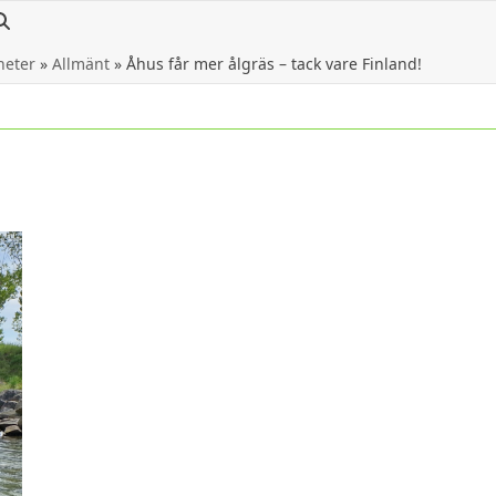
heter
»
Allmänt
»
Åhus får mer ålgräs – tack vare Finland!