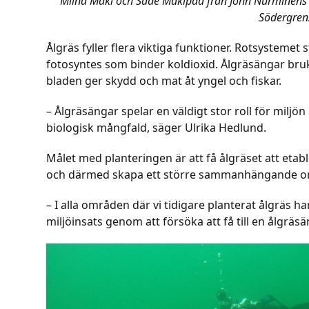
Miina Mäki och Säde Mäkipää från John Nurminens St
Södergren
Ålgräs fyller flera viktiga funktioner. Rotsystemet
fotosyntes som binder koldioxid. Ålgräsängar bru
bladen ger skydd och mat åt yngel och fiskar.
– Ålgräsängar spelar en väldigt stor roll för miljön
biologisk mångfald, säger Ulrika Hedlund.
Målet med planteringen är att få ålgräset att etable
och därmed skapa ett större sammanhängande o
– I alla områden där vi tidigare planterat ålgräs ha
miljöinsats genom att försöka att få till en ålgräs