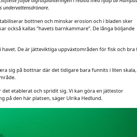
iftelse följde ålgräsplanteringen i realtid med hjälp av Hampu
s undervattensdrönare.
 stabiliserar bottnen och minskar erosion och i bladen sker
kar också kallas ”havets barnkammare”. De långa böljande
 i havet. De är jätteviktiga uppväxtområden för fisk och bra 
ra sig på bottnar där det tidigare bara funnits i liten skala,
mråde.
r det etablerat och spridit sig. Vi kan göra en jättestor
äng på den här platsen, säger Ulrika Hedlund.