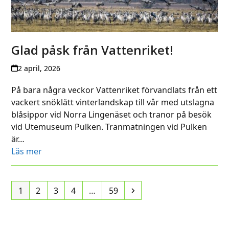
Glad påsk från Vattenriket!
2 april, 2026
På bara några veckor Vattenriket förvandlats från ett
vackert snöklätt vinterlandskap till vår med utslagna
blåsippor vid Norra Lingenäset och tranor på besök
vid Utemuseum Pulken. Tranmatningen vid Pulken
är…
Läs mer
Page
Page
Page
Page
Page
Next
1
2
3
4
…
59