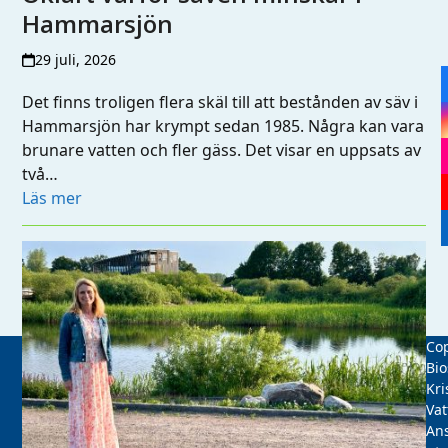
Hammarsjön
29 juli, 2026
Det finns troligen flera skäl till att bestånden av säv i
Hammarsjön har krympt sedan 1985. Några kan vara
brunare vatten och fler gäss. Det visar en uppsats av
två…
Läs mer
Cop
Bio
Kri
Vat
Ans