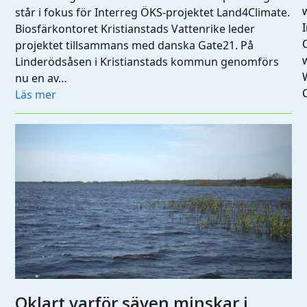
står i fokus för Interreg ÖKS-projektet Land4Climate.
I
Biosfärkontoret Kristianstads Vattenrike leder
projektet tillsammans med danska Gate21. På
Linderödsåsen i Kristianstads kommun genomförs
nu en av…
Läs mer
Oklart varför säven minskar i