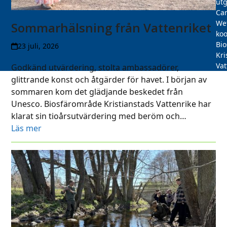
utg
Car
We
Sommarhälsning från Vattenriket
koo
Bi
23 juli, 2026
Kri
Vat
Godkänd utvärdering, stolta ambassadörer,
glittrande konst och åtgärder för havet. I början av
sommaren kom det glädjande beskedet från
Unesco. Biosfärområde Kristianstads Vattenrike har
klarat sin tioårsutvärdering med beröm och…
Läs mer