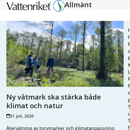
Allmänt
Open
Close
mobile
mobile
menu
menu
H
h
L
Ny våtmark ska stärka både
klimat och natur
T
31 juli, 2026
Återvätning av torvmarker och klimatanpassning