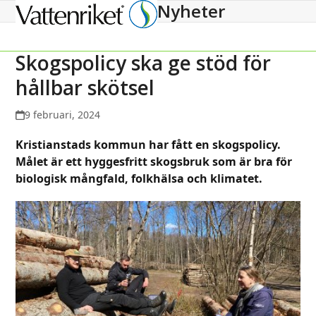
Nyheter
Open
Close
mobile
mobile
menu
menu
Skogspolicy ska ge stöd för
hållbar skötsel
9 februari, 2024
Kristianstads kommun har fått en skogspolicy.
Målet är ett hyggesfritt skogsbruk som är bra för
biologisk mångfald, folkhälsa och klimatet.