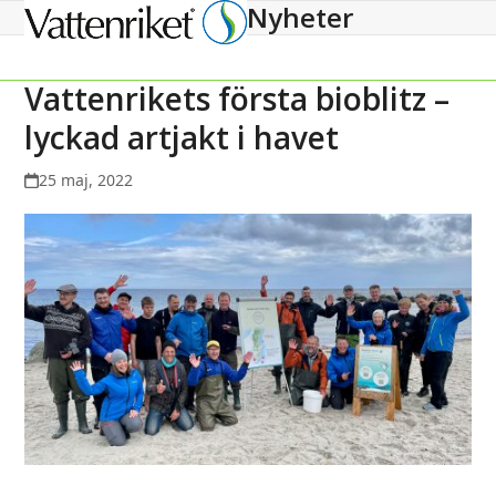
Nyheter
Open
Close
mobile
mobile
menu
menu
Vattenrikets första bioblitz –
lyckad artjakt i havet
25 maj, 2022