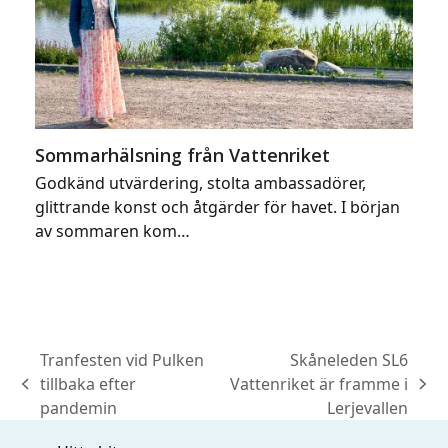
Sommarhälsning från Vattenriket
Godkänd utvärdering, stolta ambassadörer,
glittrande konst och åtgärder för havet. I början
av sommaren kom…
Tranfesten vid Pulken
Skåneleden SL6
tillbaka efter
Vattenriket är framme i
previous
next
pandemin
Lerjevallen
post:
post: