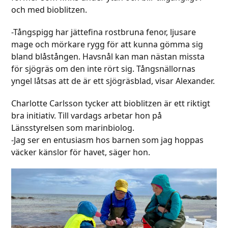
och med bioblitzen.
-Tångspigg har jättefina rostbruna fenor, ljusare
mage och mörkare rygg för att kunna gömma sig
bland blåstången. Havsnål kan man nästan missta
för sjögräs om den inte rört sig. Tångsnällornas
yngel låtsas att de är ett sjögräsblad, visar Alexander.
Charlotte Carlsson tycker att bioblitzen är ett riktigt
bra initiativ. Till vardags arbetar hon på
Länsstyrelsen som marinbiolog.
-Jag ser en entusiasm hos barnen som jag hoppas
väcker känslor för havet, säger hon.