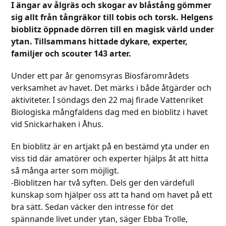
I ängar av ålgräs och skogar av blåstång gömmer
sig allt från tångräkor till tobis och torsk. Helgens
bioblitz öppnade dörren till en magisk värld under
ytan. Tillsammans hittade dykare, experter,
familjer och scouter 143 arter.
Under ett par år genomsyras Biosfärområdets
verksamhet av havet. Det märks i både åtgärder och
aktiviteter. I söndags den 22 maj firade Vattenriket
Biologiska mångfaldens dag med en bioblitz i havet
vid Snickarhaken i Åhus.
En bioblitz är en artjakt på en bestämd yta under en
viss tid där amatörer och experter hjälps åt att hitta
så många arter som möjligt.
-Bioblitzen har två syften. Dels ger den värdefull
kunskap som hjälper oss att ta hand om havet på ett
bra sätt. Sedan väcker den intresse för det
spännande livet under ytan, säger Ebba Trolle,