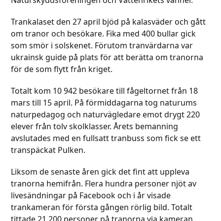
Trankalaset den 27 april bjöd på kalasväder och gått
om tranor och besökare. Fika med 400 bullar gick
som smör i solskenet. Förutom tranvärdarna var
ukrainsk guide på plats för att berätta om tranorna
för de som flytt från kriget.
Totalt kom 10 942 besökare till fågeltornet från 18
mars till 15 april. På förmiddagarna tog naturums
naturpedagog och naturvägledare emot drygt 220
elever från tolv skolklasser. Årets bemanning
avslutades med en fullsatt tranbuss som fick se ett
transpäckat Pulken.
Liksom de senaste åren gick det fint att uppleva
tranorna hemifrån. Flera hundra personer njöt av
livesändningar på Facebook och i år visade
trankameran för första gången rörlig bild. Totalt
tittade 21 200 personer på tranorna via kameran.