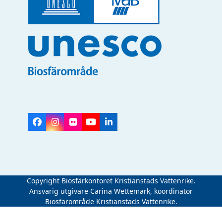
Facebook
Instagram
Flickr
YouTube
LinkedIn
Copyright Biosfärkontoret Kristianstads Vattenrike.
Ansvarig utgivare Carina Wettemark, koordinator
Biosfärområde Kristianstads Vattenrike.