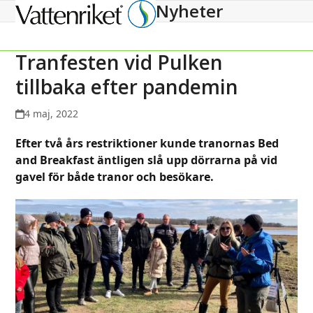
Nyheter
Open
Close
mobile
mobile
menu
menu
Tranfesten vid Pulken
tillbaka efter pandemin
4 maj, 2022
Efter två års restriktioner kunde tranornas Bed
and Breakfast äntligen slå upp dörrarna på vid
gavel för både tranor och besökare.