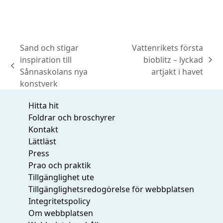
Sand och stigar
Vattenrikets första
inspiration till
bioblitz – lyckad
next
previous
Sånnaskolans nya
artjakt i havet
post:
post:
konstverk
Hitta hit
Foldrar och broschyrer
Kontakt
Lättläst
Press
Prao och praktik
Tillgänglighet ute
Tillgänglighetsredogörelse för webbplatsen
Integritetspolicy
Om webbplatsen