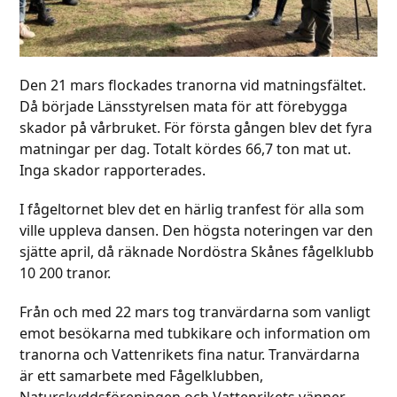
Den 21 mars flockades tranorna vid matningsfältet.
Då började Länsstyrelsen mata för att förebygga
skador på vårbruket. För första gången blev det fyra
matningar per dag. Totalt kördes 66,7 ton mat ut.
Inga skador rapporterades.
I fågeltornet blev det en härlig tranfest för alla som
ville uppleva dansen. Den högsta noteringen var den
sjätte april, då räknade Nordöstra Skånes fågelklubb
10 200 tranor.
Från och med 22 mars tog tranvärdarna som vanligt
emot besökarna med tubkikare och information om
tranorna och Vattenrikets fina natur. Tranvärdarna
är ett samarbete med Fågelklubben,
Naturskyddsföreningen och Vattenrikets vänner.