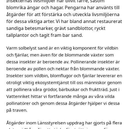
Insekternas livsmiljöer har blivit färre, såsom
blomrika ängar och hagar. Pengarna har använts till
åtgärder för att förstärka och utveckla livsmiljöerna
för dessa viktiga arter. Vi har bland annat restaurerat
sandiga betesmarker, grävt sandblottor, ryckt
tallplantor och tagit fram bar sand.
Varm solbelyst sand är en viktig komponent för vildbin
och fjärilar, men även för de blommande växter som
dessa insekter är beroende av. Pollinerande insekter är
beroende av pollen och nektar från blommande växter.
Insekter som vildbin, blomflugor och fjärilar levererar en
otroligt viktig ekosystemtjänst till oss människor genom
att pollinera våra grödor, bärbuskar och fruktträd. Just i
Vattenriket hittar vi fortfarande många av våra vilda
pollinatörer och genom dessa åtgärder hjälper vi dessa
på traven.
Åtgärder inom Länsstyrelsen uppdrag har gjorts på flera