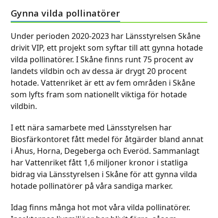
escape
to
to
Gynna vilda pollinatörer
go
go
to
to
Under perioden 2020-2023 har Länsstyrelsen Skåne
the
the
drivit VIP, ett projekt som syftar till att gynna hotade
first
first
vilda pollinatörer. I Skåne finns runt 75 procent av
slide
slide
landets vildbin och av dessa är drygt 20 procent
hotade. Vattenriket är ett av fem områden i Skåne
som lyfts fram som nationellt viktiga för hotade
vildbin.
I ett nära samarbete med Länsstyrelsen har
Biosfärkontoret fått medel för åtgärder bland annat
i Åhus, Horna, Degeberga och Everöd. Sammanlagt
har Vattenriket fått 1,6 miljoner kronor i statliga
bidrag via Länsstyrelsen i Skåne för att gynna vilda
hotade pollinatörer på våra sandiga marker.
Idag finns många hot mot våra vilda pollinatörer.