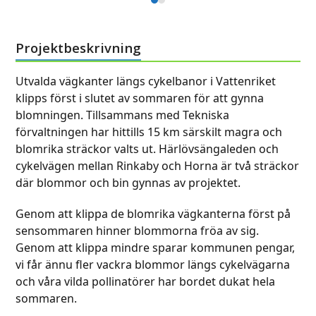
Press
escape
escape
to
to
go
Projektbeskrivning
go
to
to
the
Utvalda vägkanter längs cykelbanor i Vattenriket
the
first
klipps först i slutet av sommaren för att gynna
first
slide
blomningen. Tillsammans med Tekniska
slide
förvaltningen har hittills 15 km särskilt magra och
blomrika sträckor valts ut. Härlövsängaleden och
cykelvägen mellan Rinkaby och Horna är två sträckor
där blommor och bin gynnas av projektet.
Genom att klippa de blomrika vägkanterna först på
sensommaren hinner blommorna fröa av sig.
Genom att klippa mindre sparar kommunen pengar,
vi får ännu fler vackra blommor längs cykelvägarna
och våra vilda pollinatörer har bordet dukat hela
sommaren.