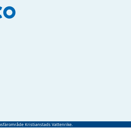
osfärområde Kristianstads Vattenrike.