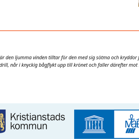
när den ljumma vinden tilltar för den med sig sötma och kryddor
rill, når i knyckig bågflykt upp till krönet och faller därefter mo