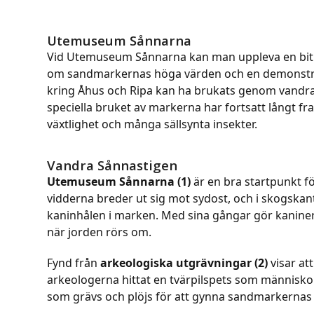
Utemuseum Sånnarna
Vid Utemuseum Sånnarna kan man uppleva en bit a
om sandmarkernas höga värden och en demonstrat
kring Åhus och Ripa kan ha brukats genom vandran
speciella bruket av markerna har fortsatt långt fr
växtlighet och många sällsynta insekter.
Vandra Sånnastigen
Utemuseum Sånnarna (1)
är en bra startpunkt 
vidderna breder ut sig mot sydost, och i skogskan
kaninhålen i marken. Med sina gångar gör kaniner
när jorden rörs om.
Fynd från
arkeologiska utgrävningar (2)
visar at
arkeologerna hittat en tvärpilspets som människor t
som grävs och plöjs för att gynna sandmarkernas 