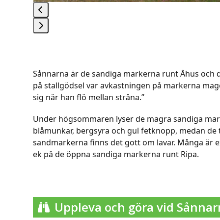
Press
escape
to
Sånnarna är de sandiga markerna runt Åhus och de
go
på stallgödsel var avkastningen på markerna mager
to
sig när han flö mellan stråna.”
the
first
Under högsommaren lyser de magra sandiga markern
slide
blåmunkar, bergsyra och gul fetknopp, medan de t
sandmarkerna finns det gott om lavar. Många är e
ek på de öppna sandiga markerna runt Ripa.
Uppleva och göra vid Sånna