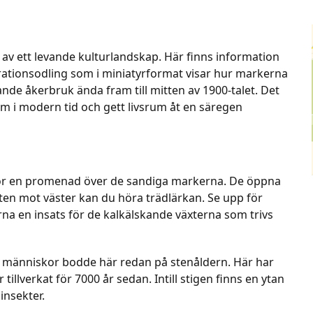
v ett levande kulturlandskap. Här finns information
ionsodling som i miniatyrformat visar hur markerna
de åkerbruk ända fram till mitten av 1900-talet. Det
am i modern tid och gett livsrum åt en säregen
för en promenad över de sandiga markerna. De öppna
ten mot väster kan du höra trädlärkan. Se upp för
na en insats för de kalkälskande växterna som trivs
t människor bodde här redan på stenåldern. Här har
illverkat för 7000 år sedan. Intill stigen finns en ytan
insekter.