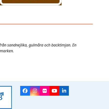
 från sandnejlika, gulmåra och backtimjan. En
t marken.
Facebook
Instagram
Flickr
YouTube
LinkedIn