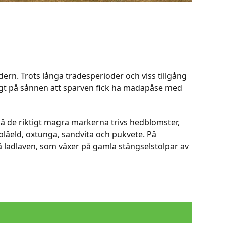
n. Trots långa trädesperioder och viss tillgång
ligt på sånnen att sparven fick ha madapåse med
å de riktigt magra markerna trivs hedblomster,
låeld, oxtunga, sandvita och pukvete. På
 ladlaven, som växer på gamla stängselstolpar av