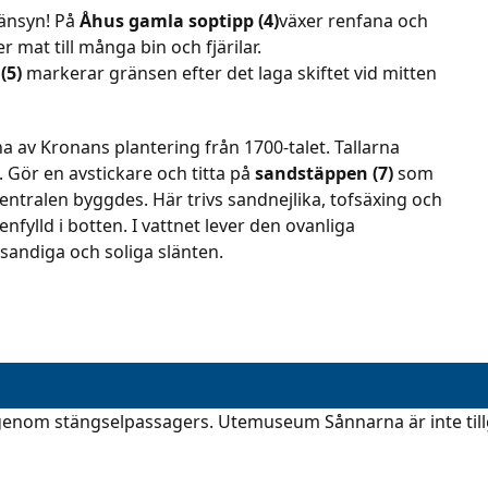
hänsyn! På
Åhus gamla soptipp (4)
växer renfana och
mat till många bin och fjärilar.
n
(5)
markerar gränsen efter det laga skiftet vid mitten
 av Kronans plantering från 1700-talet. Tallarna
. Gör en avstickare och titta på
sandstäppen (7)
som
centralen byggdes. Här trivs sandnejlika, tofsäxing och
enfylld i botten. I vattnet lever den ovanliga
sandiga och soliga slänten.
genom stängselpassagers. Utemuseum Sånnarna är inte til