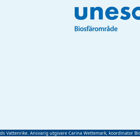
ads Vattenrike. Ansvarig utgivare Carina Wettemark, koordinator Bi