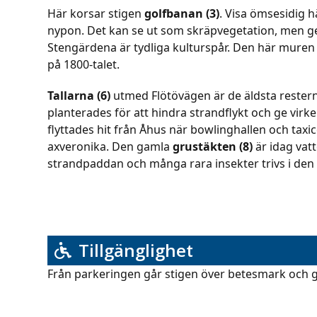
Här korsar stigen
golfbanan (3)
. Visa ömsesidig 
nypon. Det kan se ut som skräpvegetation, men ger 
Stengärdena är tydliga kulturspår. Den här mure
på 1800-talet.
Tallarna (6)
utmed Flötövägen är de äldsta resterna
planterades för att hindra strandflykt och ge virke
flyttades hit från Åhus när bowlinghallen och taxi
axveronika. Den gamla
grustäkten (8)
är idag vatt
strandpaddan och många rara insekter trivs i den 
Tillgänglighet
Från parkeringen går stigen över betesmark och 