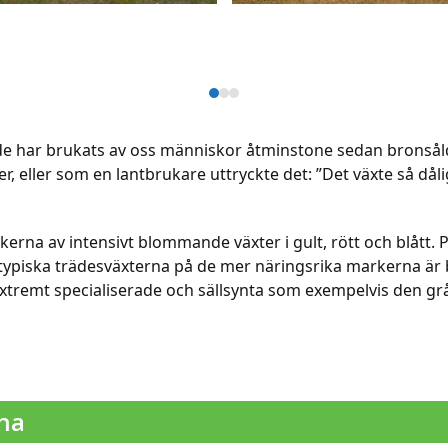
Press
escape
to
 har brukats av oss människor åtminstone sedan bronsålder
go
, eller som en lantbrukare uttryckte det: ”Det växte så då
to
the
a av intensivt blommande växter i gult, rött och blått. P
first
ypiska trädesväxterna på de mer näringsrika markerna är b
slide
xtremt specialiserade och sällsynta som exempelvis den grå
rna