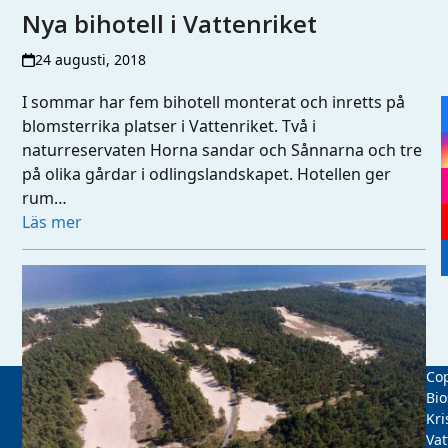
Nya bihotell i Vattenriket
24 augusti, 2018
I sommar har fem bihotell monterat och inretts på
blomsterrika platser i Vattenriket. Två i
naturreservaten Horna sandar och Sånnarna och tre
på olika gårdar i odlingslandskapet. Hotellen ger
rum…
Läs mer
Cop
Bio
Kri
Vat