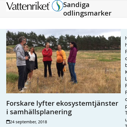
Sandiga
Open
Close
odlingsmarker
mobile
mobile
menu
menu
H
h
L
Forskare lyfter ekosystemtjänster
i samhällsplanering
T
24 september, 2018