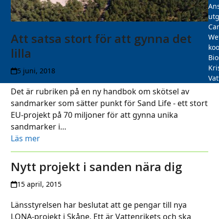
Ans
utg
Car
Att satsa stort för att gynna det
We
koo
lilla
Bi
Kri
5 juni, 2018
Vat
Det är rubriken på en ny handbok om skötsel av
sandmarker som sätter punkt för Sand Life - ett stort
EU-projekt på 70 miljoner för att gynna unika
sandmarker i…
Läs mer
Nytt projekt i sanden nära dig
15 april, 2015
Länsstyrelsen har beslutat att ge pengar till nya
LONA-projekt i Skåne. Ett är Vattenrikets och ska