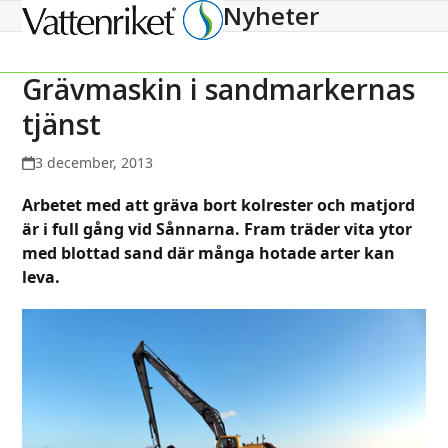
Nyheter
Open
Close
mobile
mobile
menu
menu
Grävmaskin i sandmarkernas
tjänst
3 december, 2013
Arbetet med att gräva bort kolrester och matjord
är i full gång vid Sånnarna. Fram träder vita ytor
med blottad sand där många hotade arter kan
leva.