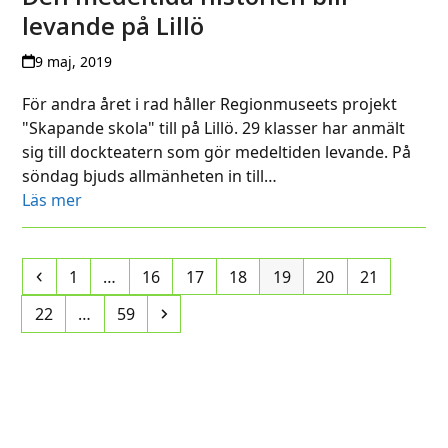
levande på Lillö
9 maj, 2019
För andra året i rad håller Regionmuseets projekt
"Skapande skola" till på Lillö. 29 klasser har anmält
sig till dockteatern som gör medeltiden levande. På
söndag bjuds allmänheten in till…
Läs mer
Previous
Page
Page
Page
Page
Page
Page
Page
1
…
16
17
18
19
20
21
Page
Page
Next
22
…
59