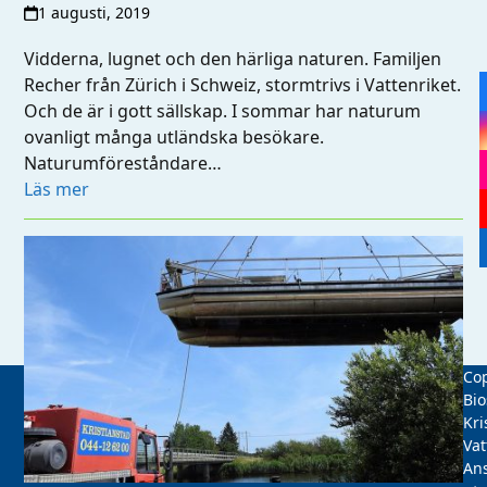
1 augusti, 2019
Vidderna, lugnet och den härliga naturen. Familjen
Recher från Zürich i Schweiz, stormtrivs i Vattenriket.
Och de är i gott sällskap. I sommar har naturum
ovanligt många utländska besökare.
Naturumföreståndare…
Läs mer
Cop
Bio
Kri
Vat
Ans