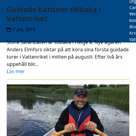
utg
Guidade båtturer tillbaka i
Car
We
Vattenriket
koo
Bi
17 juli, 2019
Kri
Vat
Stora Safaribåten är tillbaka i Helge å. Nye ägaren
Anders Elmfors siktar på att köra sina första guidade
turer i Vattenriket i mitten på augusti. Efter två års
uppehåll blir…
Läs mer