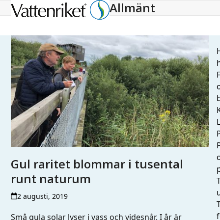
Allmänt
Open
Close
mobile
mobile
menu
menu
H
h
L
Gul raritet blommar i tusental
runt naturum
T
2 augusti, 2019
Små gula solar lyser i vass och videsnår. I år är