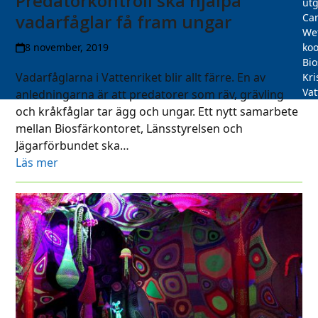
Predatorkontroll ska hjälpa
utg
vadarfåglar få fram ungar
Car
We
koo
8 november, 2019
Bi
Vadarfåglarna i Vattenriket blir allt färre. En av
Kri
Vat
anledningarna är att predatorer som räv, grävling
och kråkfåglar tar ägg och ungar. Ett nytt samarbete
mellan Biosfärkontoret, Länsstyrelsen och
Jägarförbundet ska…
Läs mer