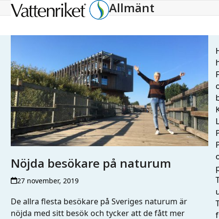
Allmänt
Open
Close
mobile
mobile
menu
menu
H
h
L
Nöjda besökare på naturum
T
27 november, 2019
De allra flesta besökare på Sveriges naturum är
nöjda med sitt besök och tycker att de fått mer