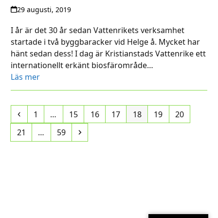
29 augusti, 2019
I år är det 30 år sedan Vattenrikets verksamhet
startade i två byggbaracker vid Helge å. Mycket har
hänt sedan dess! I dag är Kristianstads Vattenrike ett
internationellt erkänt biosfärområde…
Läs mer
Previous
Page
Page
Page
Page
Page
Page
Page
1
…
15
16
17
18
19
20
Page
Page
Next
21
…
59