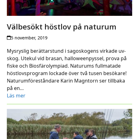
Välbesökt höstlov på naturum
5 november, 2019
Mysryslig berättarstund i sagoskogens virkade uv-
skog. Utekul vid brasan, halloweenpyssel, prova på
fiske och Biosfärolympiad. Naturums fullmatade
höstlovsprogram lockade över två tusen besökare!
Naturumföreståndare Karin Magntorn ser tillbaka
på en…
Läs mer