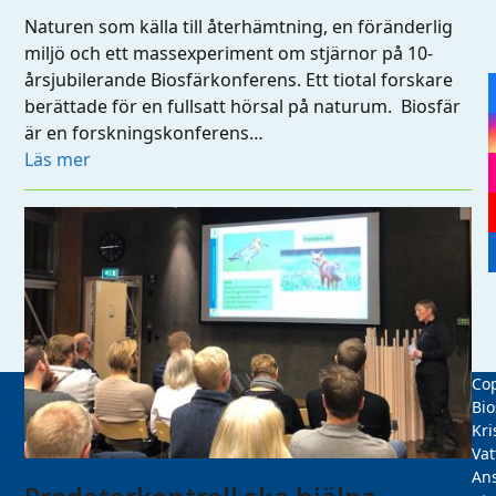
Naturen som källa till återhämtning, en föränderlig
miljö och ett massexperiment om stjärnor på 10-
årsjubilerande Biosfärkonferens. Ett tiotal forskare
berättade för en fullsatt hörsal på naturum. Biosfär
är en forskningskonferens…
Läs mer
Cop
Bio
Kri
Vat
Ans