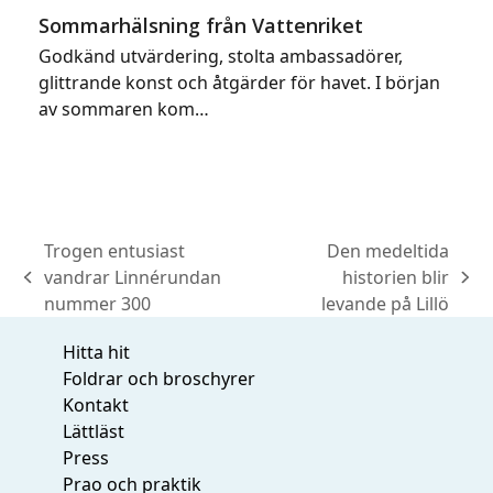
Sommarhälsning från Vattenriket
Godkänd utvärdering, stolta ambassadörer,
glittrande konst och åtgärder för havet. I början
av sommaren kom…
Trogen entusiast
Den medeltida
vandrar Linnérundan
historien blir
previous
next
nummer 300
levande på Lillö
post:
post:
Hitta hit
Foldrar och broschyrer
Kontakt
Lättläst
Press
Prao och praktik