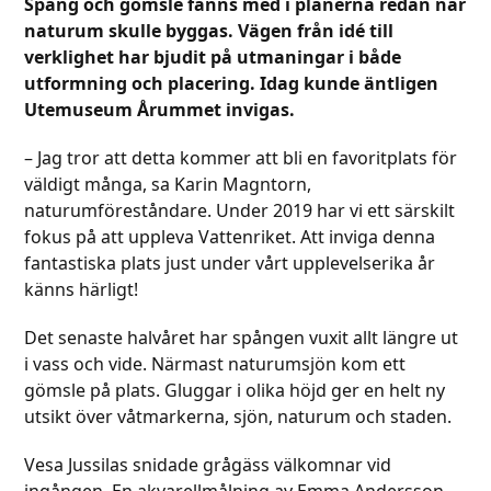
Spång och gömsle fanns med i planerna redan när
naturum skulle byggas. Vägen från idé till
verklighet har bjudit på utmaningar i både
utformning och placering. Idag kunde äntligen
Utemuseum Årummet invigas.
– Jag tror att detta kommer att bli en favoritplats för
väldigt många, sa Karin Magntorn,
naturumföreståndare. Under 2019 har vi ett särskilt
fokus på att uppleva Vattenriket. Att inviga denna
fantastiska plats just under vårt upplevelserika år
känns härligt!
Det senaste halvåret har spången vuxit allt längre ut
i vass och vide. Närmast naturumsjön kom ett
gömsle på plats. Gluggar i olika höjd ger en helt ny
utsikt över våtmarkerna, sjön, naturum och staden.
Vesa Jussilas snidade grågäss välkomnar vid
ingången. En akvarellmålning av Emma Andersson