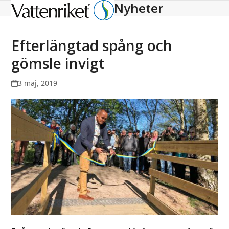
Nyheter
Open
Close
mobile
mobile
menu
menu
Efterlängtad spång och
gömsle invigt
3 maj, 2019