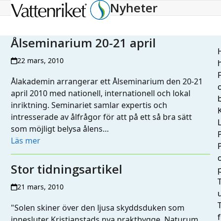
Nyheter
Open
Close
mobile
mobile
menu
menu
Ålseminarium 20-21 april
H
22 mars, 2010
h
Ålakademin arrangerar ett Ålseminarium den 20-21
april 2010 med nationell, internationell och lokal
inriktning. Seminariet samlar expertis och
intresserade av ålfrågor för att på ett så bra sätt
L
som möjligt belysa ålens…
Läs mer
Stor tidningsartikel
T
21 mars, 2010
"Solen skiner över den ljusa skyddsduken som
innesluter Kristianstads nya praktbygge. Naturum