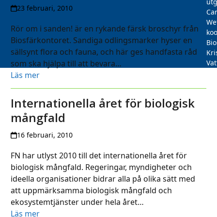
utg
23 februari, 2010
Car
We
Rör om i sanden! är en rykande färsk broschyr från
koo
Biosfärkontoret. Sandiga odlingsmarker hyser en
Bi
sällsynt flora och fauna, och här ges handfasta råd
Kri
som ska hjälpa till att bevara…
Vat
Läs mer
Internationella året för biologisk
mångfald
16 februari, 2010
FN har utlyst 2010 till det internationella året för
biologisk mångfald. Regeringar, myndigheter och
ideella organisationer bidrar alla på olika sätt med
att uppmärksamma biologisk mångfald och
ekosystemtjänster under hela året…
Läs mer