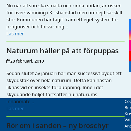
Nu när all snö ska smälta och rinna undan, är risken
för översvämning i Kristianstad men omnejd särskilt
stor. Kommunen har tagit fram ett eget system för
prognoser och förvarning…
Läs mer
Naturum håller på att förpuppas
28 februari, 2010
Sedan slutet av januari har man successivt byggt ett
skyddstak över hela naturum. Detta kan nästan
liknas vid en insekts förpuppning. Inne i det
skyddande höljet fortsätter nu naturums
innanmäte…
Cop
Bio
Läs mer
Kri
Vat
Rör om i sanden – ny broschyr
Ans