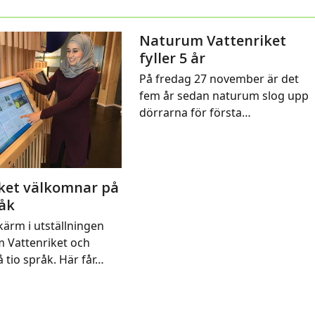
Naturum Vattenriket
fyller 5 år
På fredag 27 november är det
fem år sedan naturum slog upp
dörrarna för första…
ket välkomnar på
råk
kärm i utställningen
m Vattenriket och
 tio språk. Här får…