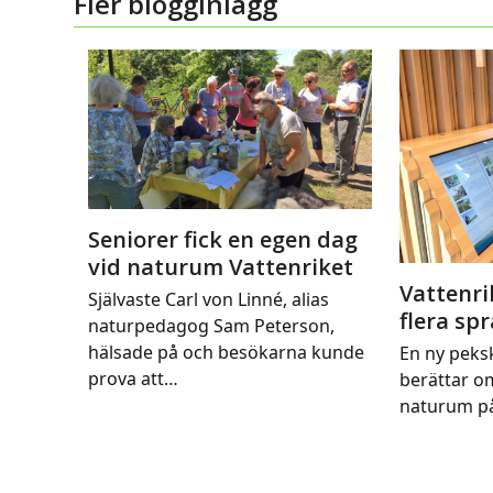
Fler blogginlägg
Seniorer fick en egen dag
vid naturum Vattenriket
Vattenri
Självaste Carl von Linné, alias
flera sp
naturpedagog Sam Peterson,
hälsade på och besökarna kunde
En ny peks
prova att…
berättar o
naturum på