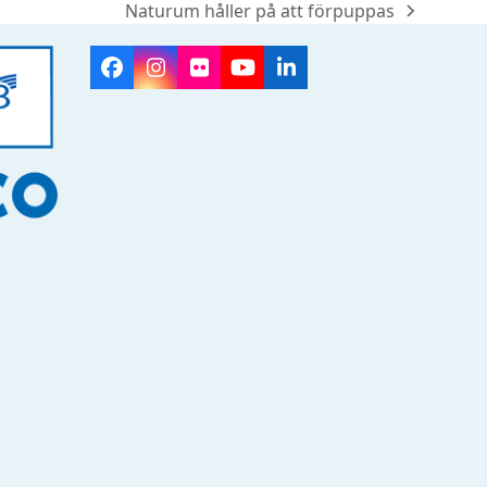
Naturum håller på att förpuppas
next
post:
Facebook
Instagram
Flickr
YouTube
LinkedIn