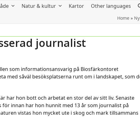
råde
Natur & kultur
Kartor
Other languages
Home
»
Ny
sserad journalist
llen som informationsansvarig på Biosfärkontoret
eta med såväl besöksplatserna runt om i landskapet, som d
är har hon bott och arbetat en stor del av sitt liv. Senaste
s för innan har hon hunnit med 13 år som journalist på
 naturen vistas hon mycket ute i skog och mark tillsammans