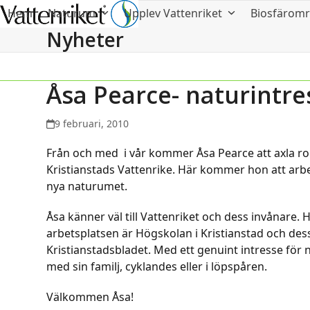
Hem
Naturum
Upplev Vattenriket
Biosfärom
Nyheter
Åsa Pearce- naturintre
9 februari, 2010
Från och med i vår kommer Åsa Pearce att axla ro
Kristianstads Vattenrike. Här kommer hon att arb
nya naturumet.
Åsa känner väl till Vattenriket och dess invånare. H
arbetsplatsen är Högskolan i Kristianstad och des
Kristianstadsbladet. Med ett genuint intresse för
med sin familj, cyklandes eller i löpspåren.
Välkommen Åsa!