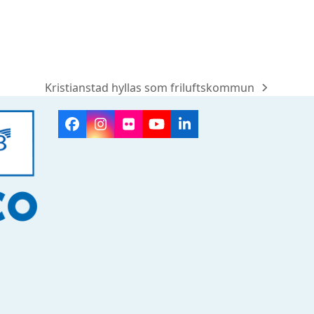
Kristianstad hyllas som friluftskommun
next
post:
Facebook
Instagram
Flickr
YouTube
LinkedIn