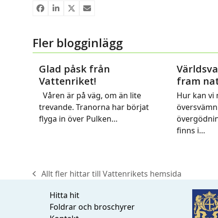
Fler blogginlägg
Glad påsk från
Världsva
Vattenriket!
fram nat
Våren är på väg, om än lite
Hur kan vi
trevande. Tranorna har börjat
översvämni
flyga in över Pulken…
övergödnin
finns i…
Allt fler hittar till Vattenrikets hemsida
previous
post:
Hitta hit
Foldrar och broschyrer