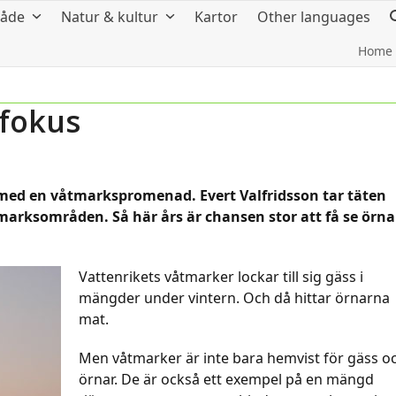
råde
Natur & kultur
Kartor
Other languages
Home
 fokus
 med en våtmarkspromenad. Evert Valfridsson tar täten
tmarksområden. Så här års är chansen stor att få se örna
Vattenrikets våtmarker lockar till sig gäss i
mängder under vintern. Och då hittar örnarna
mat.
Men våtmarker är inte bara hemvist för gäss o
örnar. De är också ett exempel på en mängd