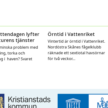
ttendagen lyfter
Örntid i Vattenriket
urens tjänster
Vintertid är örntid i Vattenriket.
Nordöstra Skånes fågelklubb
 minska problem med
räknade ett sextiotal havsörnar
ng, torka och
för två veckor…
g i haven? Svaret