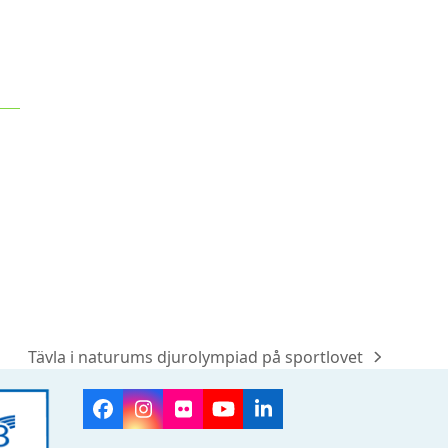
Tävla i naturums djurolympiad på sportlovet
next
post:
Facebook
Instagram
Flickr
YouTube
LinkedIn