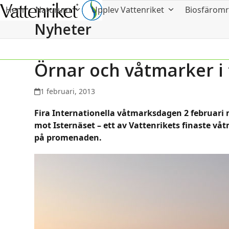
Hem
Naturum
Upplev Vattenriket
Biosfärom
Nyheter
Örnar och våtmarker i
1 februari, 2013
Fira Internationella våtmarksdagen 2 februari
mot Isternäset – ett av Vattenrikets finaste vå
på promenaden.