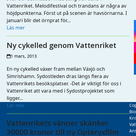
Vattenriket. Melodifestival och trandans är några av
höjdpunkterna. Först ut på scenen är havsörnarna. I
januari blir det örnprat för…
Läs mer
Ny cykelled genom Vattenriket
1 mars, 2013
En ny cykelled växer fram mellan Växjö och
Simrishamn. Sydostleden dras längs flera av
Vattenrikets besöksplatser. -Det är viktigt för oss i
Vattenriket att vara med i Sydostprojektet som
ligger…
Läs mer
Cop
Bio
Kri
Vattenrikets vänner skänker
Vat
30000 kronor till ny Opteryxfilm
Ans