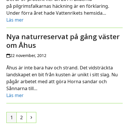
på pilgrimsfalkarnas häckning är en förklaring.
Under förra året hade Vattenrikets hemsida…
Läs mer
Nya naturreservat på gång väster
om Åhus
22 november, 2012
Åhus är inte bara hav och strand. Det vidsträckta
landskapet en bit från kusten är unikt i sitt slag. Nu
pågår arbetet med att göra Horna sandar och
Sånnarna till…
Läs mer
Page
Page
Next
1
2