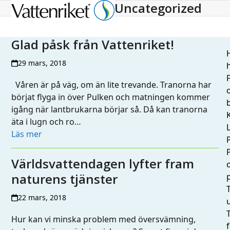
Uncategorized
Open
Close
mobile
mobile
menu
menu
Glad påsk från Vattenriket!
H
29 mars, 2018
h
Våren är på väg, om än lite trevande. Tranorna har
börjat flyga in över Pulken och matningen kommer
igång när lantbrukarna börjar så. Då kan tranorna
äta i lugn och ro…
L
Läs mer
Världsvattendagen lyfter fram
naturens tjänster
T
22 mars, 2018
Hur kan vi minska problem med översvämning,