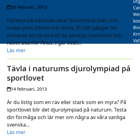
utg
26 februari, 2013
Car
We
Opteryx på naturum visar Vattenriket över och
koo
under ytan. Filmen har körts 70 000 gånger. Nu
Bi
Kri
planeras en ny resa till de sandiga markerna och
Vat
havet utanför Åhus. I går kväll…
Läs mer
Tävla i naturums djurolympiad på
sportlovet
14 februari, 2013
Är du listig som en räv eller stark som en myra? På
sportlovet blir det djurolympiad på naturum. Testa
din förmåga och lär mer om några av våra vanliga
svenska…
Läs mer