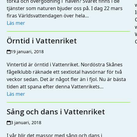
torka och övergödning i haven? Svaret finns i de
tjänster som naturen bjuder oss på. I dag 22 mars
I
firas Världsvattendagen över hela…
Läs mer
Örntid i Vattenriket
19 januari, 2018
Vintertid är örntid i Vattenriket. Nordöstra Skånes
fågelklubb räknade ett sextiotal havsörnar för två
veckor sedan. Det är något fler än i fjol. Nu är bästa
tiden att spana efter denna Vattenrikets…
Läs mer
Sång och dans i Vattenriket
3 januari, 2018
I vår blir det massor med sång och dans i