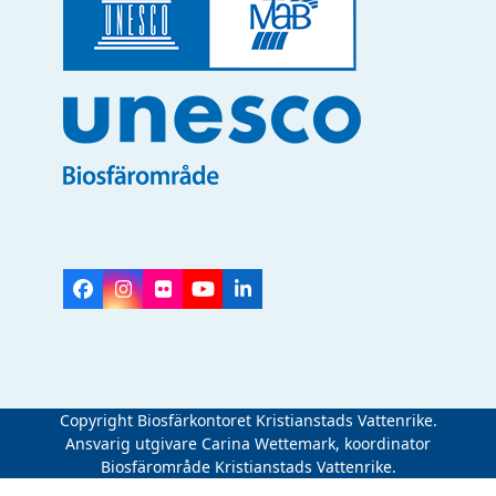
Facebook
Instagram
Flickr
YouTube
LinkedIn
Copyright Biosfärkontoret Kristianstads Vattenrike.
Ansvarig utgivare Carina Wettemark, koordinator
Biosfärområde Kristianstads Vattenrike.