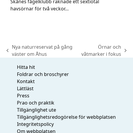
Skånes fågelklubb räknade ett sextiotal
havsörnar för två veckor…
Nya naturreservat på gång
Örnar och
previous
next
väster om Åhus
våtmarker i fokus
post:
post:
Hitta hit
Foldrar och broschyrer
Kontakt
Lättläst
Press
Prao och praktik
Tillgänglighet ute
Tillgänglighetsredogörelse för webbplatsen
Integritetspolicy
Om webbplatsen