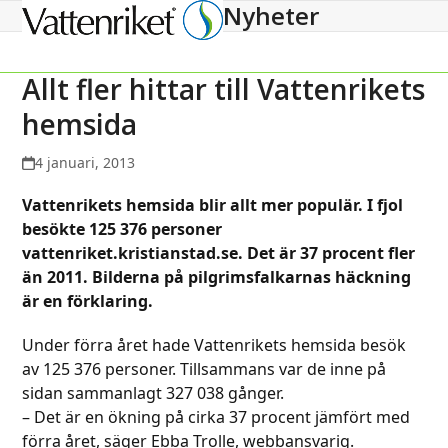
Nyheter
Open
Close
mobile
mobile
menu
menu
Allt fler hittar till Vattenrikets
hemsida
4 januari, 2013
Vattenrikets hemsida blir allt mer populär. I fjol
besökte 125 376 personer
vattenriket.kristianstad.se.
Det är 37 procent fler
än 2011. Bilderna på pilgrimsfalkarnas häckning
är en förklaring.
Under förra året hade Vattenrikets hemsida besök
av 125 376 personer. Tillsammans var de inne på
sidan sammanlagt 327 038 gånger.
– Det är en ökning på cirka 37 procent jämfört med
förra året, säger Ebba Trolle, webbansvarig.