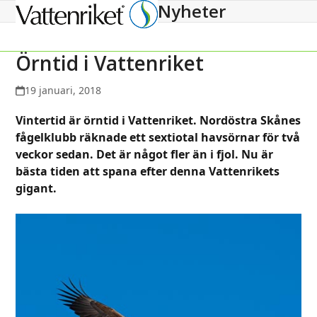
Nyheter
Open
Close
mobile
mobile
menu
menu
Örntid i Vattenriket
19 januari, 2018
Vintertid är örntid i Vattenriket. Nordöstra Skånes
fågelklubb räknade ett sextiotal havsörnar för två
veckor sedan. Det är något fler än i fjol. Nu är
bästa tiden att spana efter denna Vattenrikets
gigant.