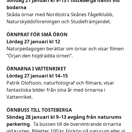
Söndag 21 januari kl 9–13 i Tosteberga hamn vid
bodarna
Skåda örnar med Nordöstra Skånes Fågelklubb,
Naturskyddsföreningen och Studiefrämjandet.
ÖRNPRAT FÖR SMÅ ÖRON
Lördag 27 januari kl 12
Naturpedagogen berättar om örnar och visar filmen
”Örjan den höjdrädda örnen”.
ÖRNARNA I VATTENRIKET
Lördag 27 januari kl 14–15
Patrik Olofsson, naturfotograf och filmare, visar
fantastiska bilder från sina år med örnarna i
Vattenriket.
ÖRNBUSS TILL TOSTEBERGA
Söndag 28 januari kl 9–13 avgång från naturums
parkering
. Ta bussen till de övervintrande örnarna
vid kusten. Biljetter 100 kr. Förköp på naturum eller vi