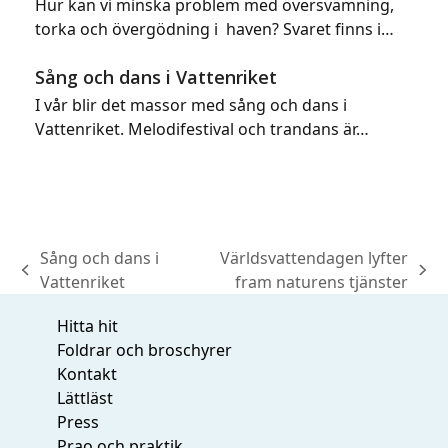
Hur kan vi minska problem med översvämning,
torka och övergödning i haven? Svaret finns i…
Sång och dans i Vattenriket
I vår blir det massor med sång och dans i
Vattenriket. Melodifestival och trandans är…
Sång och dans i
Världsvattendagen lyfter
previous
next
Vattenriket
fram naturens tjänster
post:
post:
Hitta hit
Foldrar och broschyrer
Kontakt
Lättläst
Press
Prao och praktik