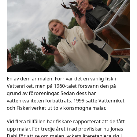
En av dem är malen. Förr var det en vanlig fisk i
Vattenriket, men på 1960-talet försvann den på
grund av föroreningar. Sedan dess har
vattenkvaliteten förbättrats. 1999 satte Vattenriket
och Fiskeriverket ut tolv könsmogna malar.
Vid flera tillfällen har fiskare rapporterat att de fått
upp malar. För tredje året i rad provfiskar nu Jonas
Dahl för att se om malen lyckats återetablera sig i