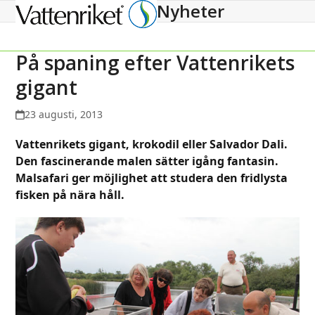
Nyheter
Open
Close
mobile
mobile
menu
menu
På spaning efter Vattenrikets
gigant
23 augusti, 2013
Vattenrikets gigant, krokodil eller Salvador Dali.
Den fascinerande malen
sätter igång fantasin.
Malsafari ger möjlighet att studera den fridlysta
fisken på nära håll.