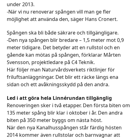
under 2013.
-När vi nu renoverar spången vill man ge fler
möjlighet att använda den, säger Hans Cronert.
Spången ska bli både säkrare och tillgängligare.
-Den nya spången blir bredare – 1,5 meter mot 0,9
meter tidigare. Det betyder att en rullstol och en
gående kan mötas på spången, förklarar Mårten
Svensson, projektledare på C4 Teknik.
Här följer man Naturvårdsverkets riktlinjer för
friluftsanläggningar. Det blir ett räcke längs ena
sidan och ett avåkningsskydd på den andra.
Led i att göra hela Linnérundan tillgänglig
Renoveringen sker i två etapper. Den första biten om
135 meter spång blir klar i oktober i år. Den andra
biten på 350 meter byggs om nästa höst.
När den nya Kanalhusspången står färdig hösten
2014 kommer även rullstolar och barnvagnar att