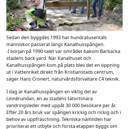
Sedan den byggdes 1993 har hundratusentals
människor passerat längs Kanalhusspången.
-I början på 1990-talet var området bakom Barbacka
stadens back yard. När Kanalhuset och
Kanalhusspången kom på plats blev det en öppning
ut i Vattenriket direkt från Kristianstads centrum,
säger Hans Cronert, naturvårdsförvaltare C4 teknik.
I dag är Kanalhusspången en viktig del av
Linnérundan, en av stadens tätortsnära
vandringsleder med uppåt 30 000 besökare per år.
Efter 20 års bruk var spången krickig och rickig och i
behov av uppfräschning. Tekniska nämnden har
prioriterat ett utbyte och första etappen byggs om