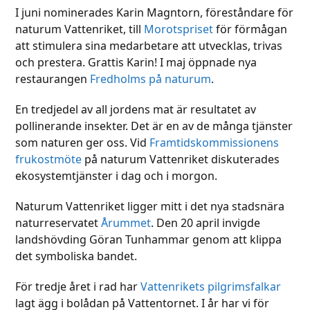
I juni nominerades Karin Magntorn, föreståndare för
naturum Vattenriket, till
Morotspriset
för förmågan
att stimulera sina medarbetare att utvecklas, trivas
och prestera. Grattis Karin! I maj öppnade nya
restaurangen
Fredholms på naturum
.
En tredjedel av all jordens mat är resultatet av
pollinerande insekter. Det är en av de många tjänster
som naturen ger oss. Vid
Framtidskommissionens
frukostmöte
på naturum Vattenriket diskuterades
ekosystemtjänster i dag och i morgon.
Naturum Vattenriket ligger mitt i det nya stadsnära
naturreservatet
Årummet
. Den 20 april invigde
landshövding Göran Tunhammar genom att klippa
det symboliska bandet.
För tredje året i rad har
Vattenrikets pilgrimsfalkar
lagt ägg i bolådan på Vattentornet. I år har vi för