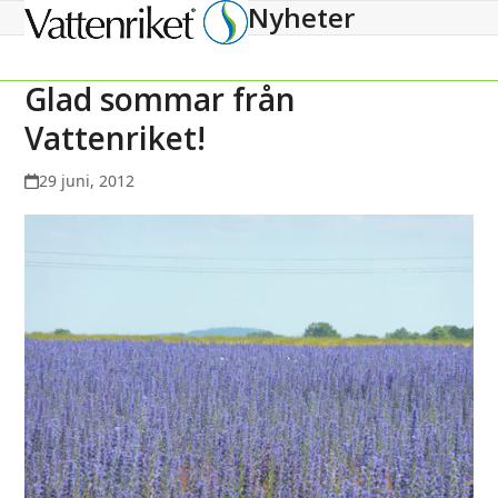
Nyheter
Open
Close
mobile
mobile
menu
menu
Glad sommar från
Vattenriket!
29 juni, 2012