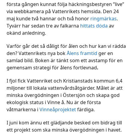
första gången kunnat följa häckningsbestyren ”live”
via webbkamera på Vattenrikets hemsida. Den 24
maj kunde två hannar och två honor
ringmärkas
.
Tyvärr har sedan tre av falkarna
hittats döda
av
okänd anledning.
Varför går det så dåligt för ålen och hur kan vi rädda
den? Vattenrikets nya bok
Ålens framtid
ger en
samlad bild. Boken är tänkt som ett avstamp för en
gemensam strategi för ålens fortlevnad
.
I fjol fick Vattenriket och Kristianstads kommun 6,4
miljoner till lokala vattenvårdsåtgärder. Målet är att
minska övergödningen i Östersjön och skapa god
ekologisk status i Vinne å. Nu är de första
våtmarkerna i
Vinneåprojektet
färdiga.
I juni kom ännu ett glädjande besked om bidrag till
ett projekt som ska minska övergödningen i havet.