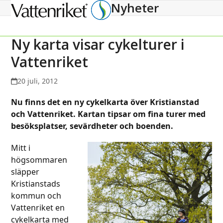
Nyheter
Open
Close
mobile
mobile
menu
menu
Ny karta visar cykelturer i
Vattenriket
20 juli, 2012
Nu finns det en ny cykelkarta över
Kristianstad
och Vattenriket. Kartan tipsar om fina turer med
besöksplatser, sevärdheter och boenden.
Mitt i
högsommaren
släpper
Kristianstads
kommun och
Vattenriket en
cykelkarta med