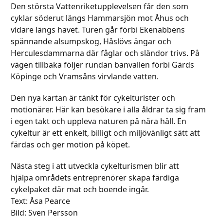
Den största Vattenriketupplevelsen får den som
cyklar söderut längs Hammarsjön mot Åhus och
vidare längs havet. Turen går förbi Ekenabbens
spännande alsumpskog, Håslövs ängar och
Herculesdammarna där fåglar och sländor trivs. På
vägen tillbaka följer rundan banvallen förbi Gärds
Köpinge och Vramsåns virvlande vatten.
Den nya kartan är tänkt för cykelturister och
motionärer. Här kan besökare i alla åldrar ta sig fram
i egen takt och uppleva naturen på nära håll. En
cykeltur är ett enkelt, billigt och miljövänligt sätt att
färdas och ger motion på köpet.
Nästa steg i att utveckla cykelturismen blir att
hjälpa områdets entreprenörer skapa färdiga
cykelpaket där mat och boende ingår.
Text: Åsa Pearce
Bild: Sven Persson