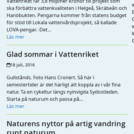
Vattenriket får 3,8 miljoner kronor till projekt som
ska förbättra vattenkvaliteten i Helgeå, Skräbeån och
I
Hanöbukten. Pengarna kommer från statens budget
för stöd till Lokala vattenvårdsprojekt, så kallade
LOVA-pengar. -Det…
Läs mer
Glad sommar i Vattenriket
18 juli, 2016
Gullstånds. Foto Hans Cronert. Så här i
semestertider är det härligt att koppla av i vår fina
natur. Ta en cykeltur längs nyinvigda Sydostleden.
Starta på naturum och passa på…
Läs mer
Naturens nyttor på artig vandring
runt naturum