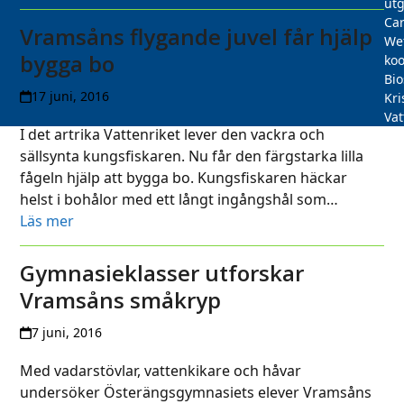
utg
Car
Vramsåns flygande juvel får hjälp
We
bygga bo
koo
Bi
17 juni, 2016
Kri
Vat
I det artrika Vattenriket lever den vackra och
sällsynta kungsfiskaren. Nu får den färgstarka lilla
fågeln hjälp att bygga bo. Kungsfiskaren häckar
helst i bohålor med ett långt ingångshål som…
Läs mer
Gymnasieklasser utforskar
Vramsåns småkryp
7 juni, 2016
Med vadarstövlar, vattenkikare och håvar
undersöker Österängsgymnasiets elever Vramsåns