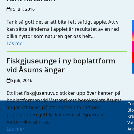
15 juli, 2016
Tänk så gott det är att bita i ett saftigt äpple. Att vi
kan sätta tänderna i äpplet är resultatet av en rad
olika nyttor som naturen ger oss helt…
Läs mer
Fiskgjuseunge i ny boplattform
vid Åsums ängar
6 juli, 2016
Ett litet fiskgjusehuvud sticker upp över kanten på
boplattformen vid Vattenrikets besöksplats Åsums
Cop
ängar. Ett bevis på att insatsen för att öka
Bio
populationen gett lyckat resultat. Sjöarna i
Kri
Vattenriket är rika…
Vat
Läs mer
Ans