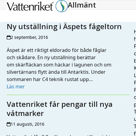
Allmänt
Open
Close
mobile
mobile
menu
menu
Ny utställning i Äspets fågeltorn
H
2 september, 2016
h
Äspet är ett riktigt eldorado för både fåglar
och skådare. En ny utställning berättar
om skärfläckan som häckar i lagunen och om
silvertärnans flytt ända till Antarktis. Under
L
sommaren har C4 teknik rustat upp…
Läs mer
Vattenriket får pengar till nya
våtmarker
T
11 augusti, 2016