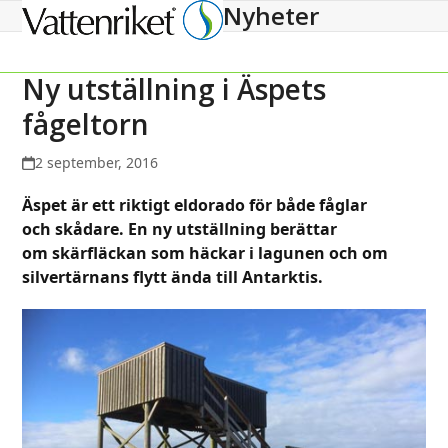
Nyheter
Open
Close
mobile
mobile
menu
menu
Ny utställning i Äspets
fågeltorn
2 september, 2016
Äspet är ett riktigt eldorado för både fåglar
och skådare. En ny utställning berättar
om skärfläckan som häckar i lagunen och om
silvertärnans flytt ända till Antarktis.