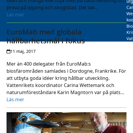
sken och många ville följa med på naturvandring och
utg
prova på qigong och skogsbad. Det var…
Car
We
Läs mer
koo
Bi
EuroMab med globala
Kri
hållbarhetsmål i fokus
Vat
11 maj, 2017
Mer än 400 delegater från EuroMab:s
biosfärområden samlades i Dordogne, Frankrike. För
att utbyta goda idéer kring hållbar utveckling.
Vattenrikets koordinator Carina Wettemark och
naturumföreståndare Karin Magntorn var på plats…
Läs mer