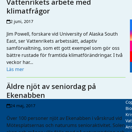
Vattenrikets arbete med
klimatfrågor
2 juni, 2017
Jim Powell, forskare vid University of Alaska South
East, ser Vattenrikets arbetssätt, adaptiv
samförvaltning, som ett gott exempel som gör oss
bättre rustade för framtida klimatförändringar. I två
veckor har…
Läs mer
Äldre njöt av seniordag på
Ekenabben
Cop
24 maj, 2017
Bio
Kri
Över 100 personer njöt av Ekenabben i vårskrud vid
Vat
Mötesplatsernas och naturums senioraktivitet. Solen
Ans