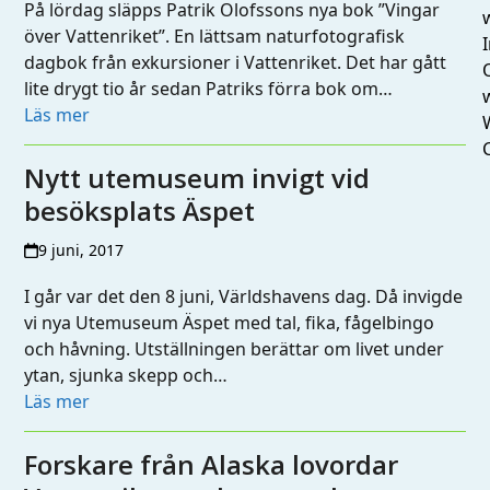
På lördag släpps Patrik Olofssons nya bok ”Vingar
över Vattenriket”. En lättsam naturfotografisk
I
dagbok från exkursioner i Vattenriket. Det har gått
lite drygt tio år sedan Patriks förra bok om…
Läs mer
Nytt utemuseum invigt vid
besöksplats Äspet
9 juni, 2017
I går var det den 8 juni, Världshavens dag. Då invigde
vi nya Utemuseum Äspet med tal, fika, fågelbingo
och håvning. Utställningen berättar om livet under
ytan, sjunka skepp och…
Läs mer
Forskare från Alaska lovordar