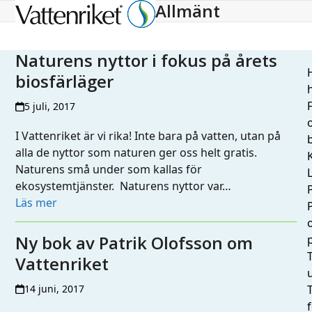
Allmänt
Open
Close
mobile
mobile
menu
menu
Naturens nyttor i fokus på årets
H
biosfärläger
h
5 juli, 2017
I Vattenriket är vi rika! Inte bara på vatten, utan på
alla de nyttor som naturen ger oss helt gratis.
Naturens små under som kallas för
L
ekosystemtjänster. Naturens nyttor var…
Läs mer
Ny bok av Patrik Olofsson om
T
Vattenriket
14 juni, 2017