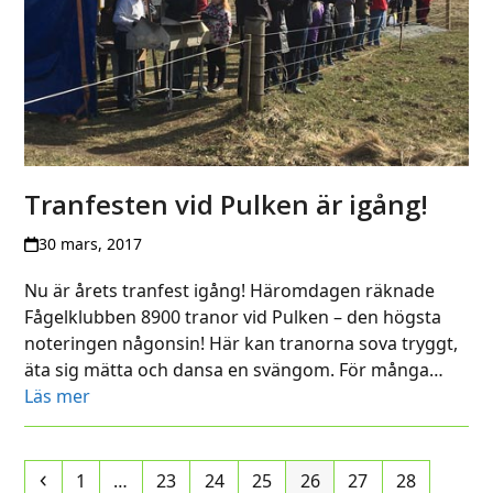
Tranfesten vid Pulken är igång!
30 mars, 2017
Nu är årets tranfest igång! Häromdagen räknade
Fågelklubben 8900 tranor vid Pulken – den högsta
noteringen någonsin! Här kan tranorna sova tryggt,
äta sig mätta och dansa en svängom. För många…
Läs mer
Previous
Page
Page
Page
Page
Page
Page
Page
1
…
23
24
25
26
27
28