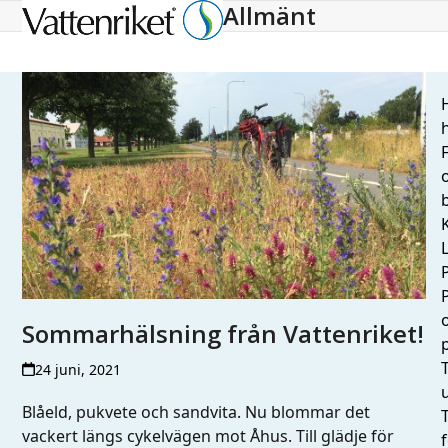
Allmänt
Open
Close
mobile
mobile
menu
menu
H
h
L
Sommarhälsning från Vattenriket!
T
24 juni, 2021
Blåeld, pukvete och sandvita. Nu blommar det
vackert längs cykelvägen mot Åhus. Till glädje för