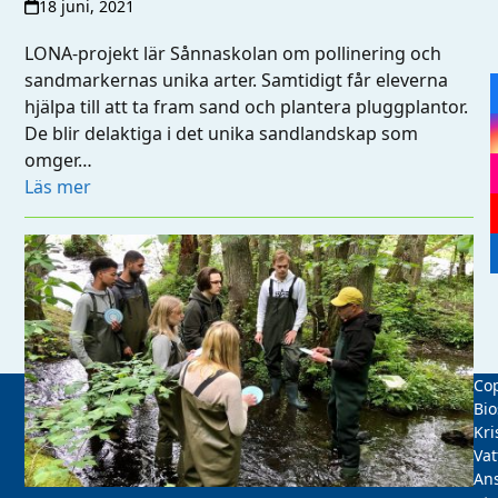
18 juni, 2021
LONA-projekt lär Sånnaskolan om pollinering och
sandmarkernas unika arter. Samtidigt får eleverna
hjälpa till att ta fram sand och plantera pluggplantor.
De blir delaktiga i det unika sandlandskap som
omger…
Läs mer
Cop
Bio
Kri
Vat
Ans