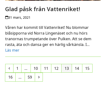
Glad påsk från Vattenriket!
31 mars, 2021
Våren har kommit till Vattenriket! Nu blommar
blåsipporna vid Norra Lingenäset och nu hörs
tranornas trumpetande över Pulken. Att se dem
rasta, äta och dansa ger en härlig vårkänsla. I…
Läs mer
Previous
Page
Page
Page
Page
Page
Page
Page
1
…
10
11
12
13
14
15
Page
Page
Next
16
…
59