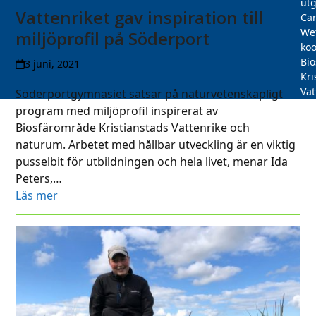
utg
Vattenriket gav inspiration till
Car
We
miljöprofil på Söderport
koo
Bi
3 juni, 2021
Kri
Vat
Söderportgymnasiet satsar på naturvetenskapligt
program med miljöprofil inspirerat av
Biosfärområde Kristianstads Vattenrike och
naturum. Arbetet med hållbar utveckling är en viktig
pusselbit för utbildningen och hela livet, menar Ida
Peters,…
Läs mer